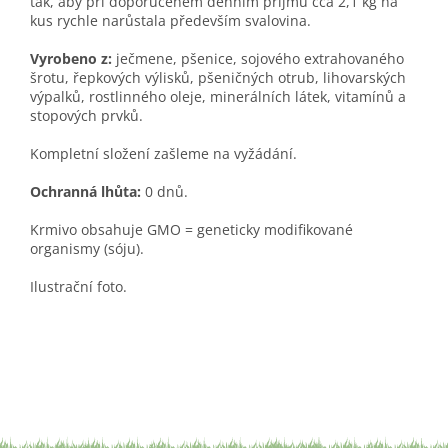
tak, aby při doporučeném denním příjmu cca 2,1 kg na
kus rychle narůstala především svalovina.
Vyrobeno z:
ječmene, pšenice, sojového extrahovaného
šrotu, řepkových výlisků, pšeničných otrub, lihovarských
výpalků, rostlinného oleje, minerálních látek, vitamínů a
stopových prvků.
Kompletní složení zašleme na vyžádání.
Ochranná lhůta:
0 dnů.
Krmivo obsahuje GMO = geneticky modifikované
organismy (sóju).
Ilustrační foto.