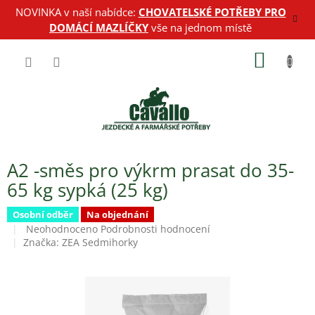
Přejít
NOVINKA v naší nabídce:
CHOVATELSKÉ POTŘEBY PRO
na
DOMÁCÍ MAZLÍČKY
vše na jednom místě
obsah
NÁKUP
KOŠÍK
A2 -směs pro výkrm prasat do 35-
65 kg sypká (25 kg)
Osobní odběr
Na objednání
Průměrné
Neohodnoceno
Podrobnosti hodnocení
hodnocení
Značka:
ZEA Sedmihorky
produktu
je
0,0
z
5