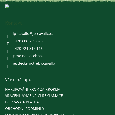
Z
á
p
a
Kontakt
t
í
jp-cavallo
@
jp-cavallo.cz
+420 606 739 075
+420 724 317 116
Jsme na Facebooku
jezdecke.potreby.cavallo
Vše o nákupu
NAKUPOVÁNÍ KROK ZA KROKEM
VRÁCENÍ, VÝMĚNA ČI REKLAMACE
DOPRAVA A PLATBA
OBCHODNÍ PODMÍNKY
PODMÍNKY OCHRANY OSOBNÍCH ÚDAJŮ