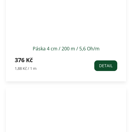
Páska 4 cm / 200 m / 5,6 Oh/m
376 Kč
DETAIL
Měrná
1,88 Kč / 1 m
cena: