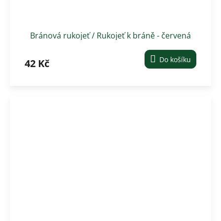
Bránová rukojeť / Rukojeť k bráně - červená
Do košíku
42 Kč