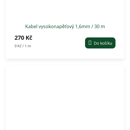
Kabel vysokonapěťový 1,6mm / 30 m
270 Kč
Do košíku
Měrná
9 Kč / 1 m
cena: