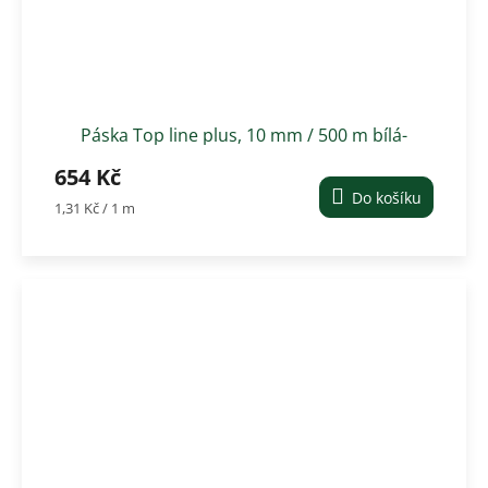
Páska Top line plus, 10 mm / 500 m bílá-
červená
654 Kč
Do košíku
Měrná
1,31 Kč / 1 m
cena: