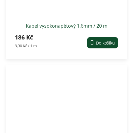
Kabel vysokonapěťový 1,6mm / 20 m
186 Kč
Do košíku
Měrná
9,30 Kč / 1 m
cena: