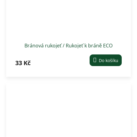
Bránová rukojeť / Rukojeť k bráně ECO
Do košíku
33 Kč