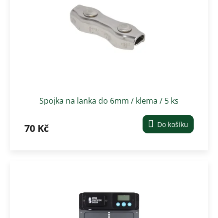
p
t
r
ů
o
d
u
k
t
ů
Spojka na lanka do 6mm / klema / 5 ks
Do košíku
70 Kč