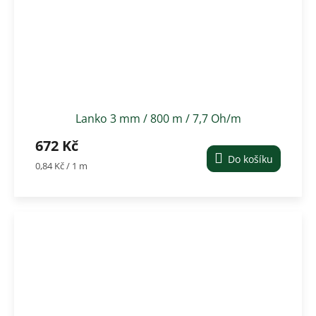
Lanko 3 mm / 800 m / 7,7 Oh/m
672 Kč
Do košíku
Měrná
0,84 Kč / 1 m
cena: