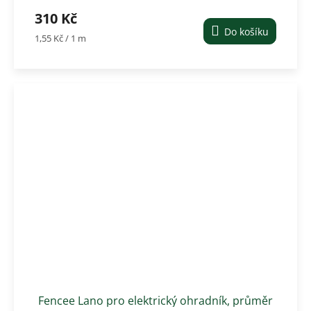
20mm / 200 m / 7,34Ω/m.
310 Kč
Do košíku
Měrná
1,55 Kč / 1 m
cena:
Fencee Lano pro elektrický ohradník, průměr