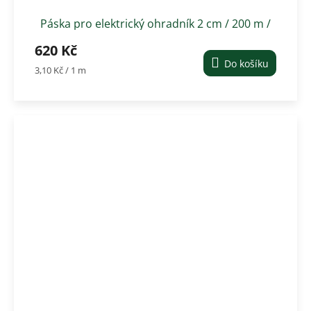
Páska pro elektrický ohradník 2 cm / 200 m /
0,1 Oh/m
620 Kč
Do košíku
Měrná
3,10 Kč / 1 m
cena: