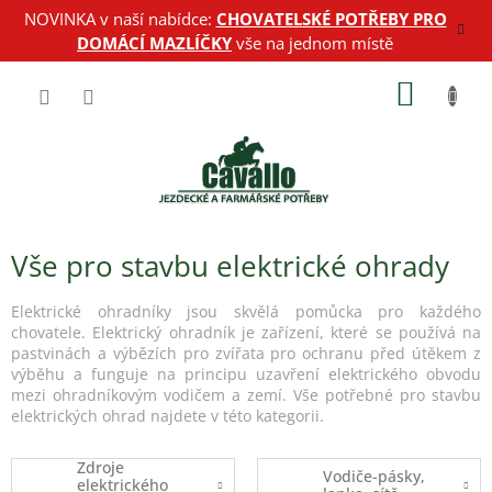
Přejít
NOVINKA v naší nabídce:
CHOVATELSKÉ POTŘEBY PRO
na
DOMÁCÍ MAZLÍČKY
vše na jednom místě
obsah
NÁKUP
KOŠÍK
Vše pro stavbu elektrické ohrady
Elektrické ohradníky jsou skvělá pomůcka pro každého
chovatele. Elektrický ohradník je zařízení, které se používá na
pastvinách a výbězích pro zvířata pro ochranu před útěkem z
výběhu a funguje na principu uzavření elektrického obvodu
mezi ohradníkovým vodičem a zemí. Vše potřebné pro stavbu
elektrických ohrad najdete v této kategorii.
Zdroje
Vodiče-pásky,
elektrického