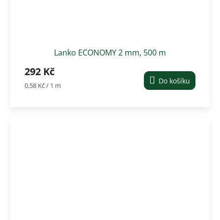
Lanko ECONOMY 2 mm, 500 m
292 Kč
Do košíku
Měrná
0,58 Kč / 1 m
cena: