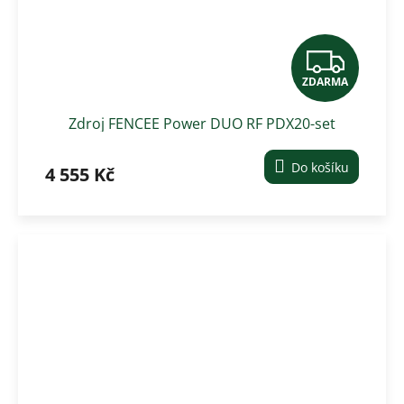
Z
ZDARMA
D
Zdroj FENCEE Power DUO RF PDX20-set
A
R
Do košíku
4 555 Kč
M
A