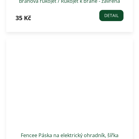
Bránová rukojeť / Rukojeť k bráně - zavřená
DETAIL
35 Kč
Fencee Páska na elektrický ohradník, šířka