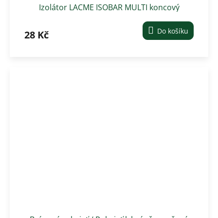
Izolátor LACME ISOBAR MULTI koncový
třístranný
Do košíku
28 Kč