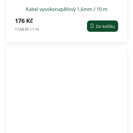
Kabel vysokonapěťový 1,6mm / 10 m
176 Kč
Do košíku
Měrná
17,60 Kč / 1 m
cena: