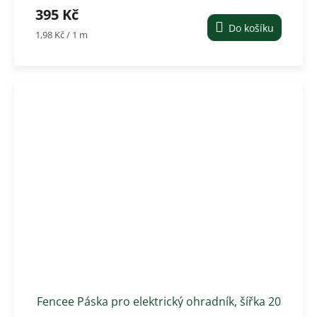
4,5 mm, 200 m bílé
395 Kč
Do košíku
Měrná
1,98 Kč / 1 m
cena:
Fencee Páska pro elektrický ohradník, šířka 20