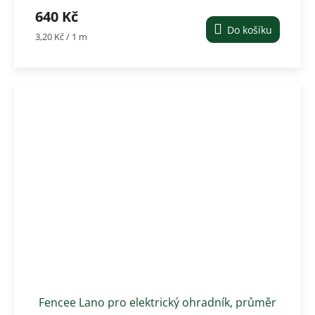
6 mm, 200 m, modro-bílé
640 Kč
Do košíku
Měrná
3,20 Kč / 1 m
cena:
Fencee Lano pro elektrický ohradník, průměr