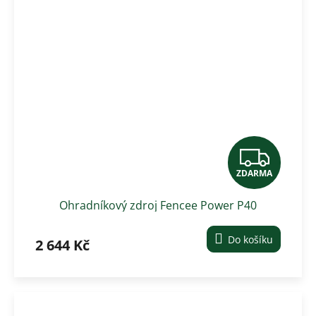
Z
ZDARMA
D
Ohradníkový zdroj Fencee Power P40
A
R
Do košíku
2 644 Kč
M
A