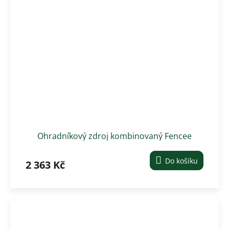
Ohradníkový zdroj kombinovaný Fencee
Power DUO PD20
Do košíku
2 363 Kč