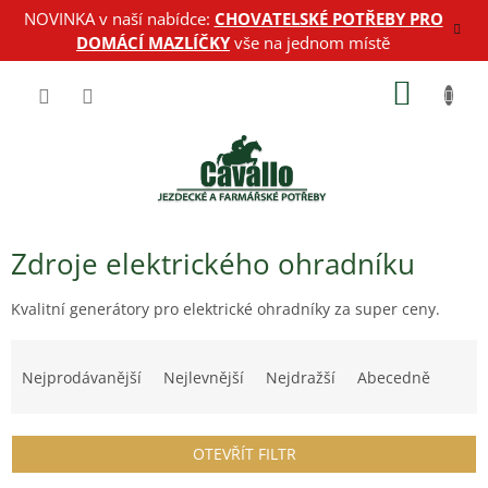
Přejít
NOVINKA v naší nabídce:
CHOVATELSKÉ POTŘEBY PRO
na
DOMÁCÍ MAZLÍČKY
vše na jednom místě
obsah
NÁKUP
KOŠÍK
Zdroje elektrického ohradníku
Kvalitní generátory pro
elektrické ohradníky
za super ceny.
Ř
a
Nejprodávanější
Nejlevnější
Nejdražší
Abecedně
z
e
n
OTEVŘÍT FILTR
í