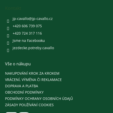
p
a
Kontakt
t
í
jp-cavallo
@
jp-cavallo.cz
+420 606 739 075
+420 724 317 116
Jsme na Facebooku
jezdecke.potreby.cavallo
Vše o nákupu
NAKUPOVÁNÍ KROK ZA KROKEM
VRÁCENÍ, VÝMĚNA ČI REKLAMACE
DOPRAVA A PLATBA
OBCHODNÍ PODMÍNKY
PODMÍNKY OCHRANY OSOBNÍCH ÚDAJŮ
ZÁSADY POUŽÍVÁNÍ COOKIES