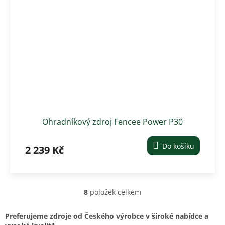
Ohradníkový zdroj Fencee Power P30
Do košíku
2 239 Kč
8
položek celkem
O
v
l
Preferujeme zdroje od Českého výrobce v široké nabídce a
á