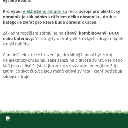
vysoké kvalitě
d
a
Pro výběr
elektrického ohradníku
resp.
zdroje pro elektrický
c
ohradník je
základním kritériem délka ohradníku, druh a
í
kategorie zvířat pro které bude ohradník určen
.
p
r
Základní rozdělení zdrojů je na
síťový, kombinovaný (DUO)
v
nebo bateriový.
Všechny tyto druhy elektrických zdrojů najdete
k
v naší nabídce.
y
v
Čím delší elektrické hrazení je, tím silnější musí být zdroj
ý
na elektrický ohradník. Také záleží na citlivosti zvířat. Pes nebo
p
kůň jsou citlivější (stačí jim zdroj s s výstupní energií do 3 J),
i
zatím, co skot či ovce jsou méně citlivá zvířata , která potřebují
s
silnější zdroje.
u
Z
á