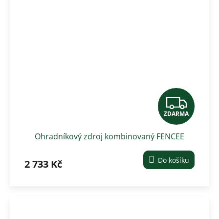
Z
ZDARMA
D
Ohradníkový zdroj kombinovaný FENCEE
A
power DUO PD30
R
Do košíku
2 733 Kč
M
A