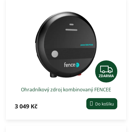
Z
ZDARMA
D
Ohradníkový zdroj kombinovaný FENCEE
A
power DUO PD40
R
Do košíku
3 049 Kč
M
A