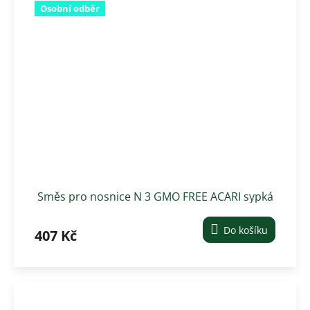
Osobní odběr
Směs pro nosnice N 3 GMO FREE ACARI sypká
-25kg (proti čmelíkům)
Do košíku
407 Kč