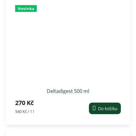
Novinka
Deltadigest 500 ml
270 Kč
Do košíku
Měrná
540 Kč / 1 l
cena: