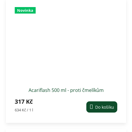
Novinka
Acariflash 500 ml - proti čmelíkům
317 Kč
Do košíku
Měrná
634 Kč / 1 l
cena: