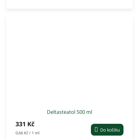
Deltasteatol 500 ml
331 Kč
Do košíku
Měrná
0,66 Kč / 1 ml
cena: