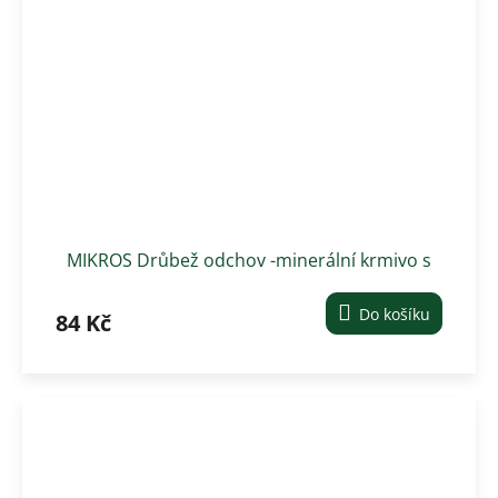
MIKROS Drůbež odchov -minerální krmivo s
vitamíny
Do košíku
84 Kč