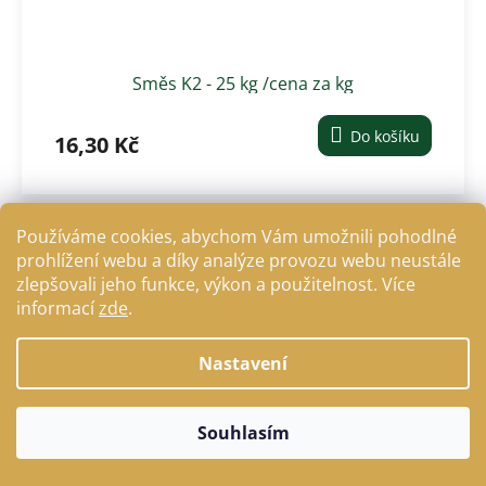
Směs K2 - 25 kg /cena za kg
Do košíku
16,30 Kč
Používáme cookies, abychom Vám umožnili pohodlné
prohlížení webu a díky analýze provozu webu neustále
Osobní odběr
zlepšovali jeho funkce, výkon a použitelnost. Více
informací
zde
.
Nastavení
Souhlasím