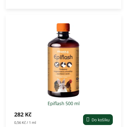
Epiflash 500 ml
282 Kč
Do košíku
Měrná
0,56 Kč / 1 ml
cena: