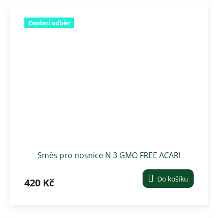
Osobní odběr
Směs pro nosnice N 3 GMO FREE ACARI
granule -25kg (proti čmelíkům)
Do košíku
420 Kč