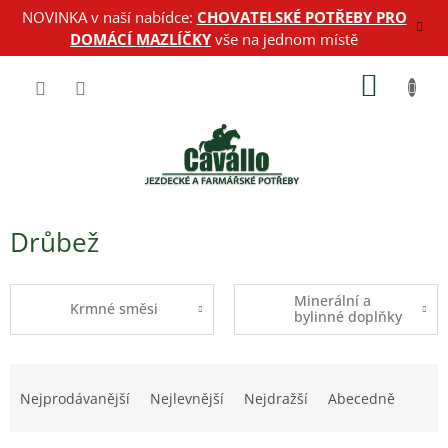
Přejít
NOVINKA v naší nabídce:
CHOVATELSKÉ POTŘEBY PRO
na
DOMÁCÍ MAZLÍČKY
vše na jednom místě
obsah
NÁKUP
KOŠÍK
Drůbež
Minerální a
Krmné směsi
bylinné doplňky
Ř
a
Nejprodávanější
Nejlevnější
Nejdražší
Abecedně
z
e