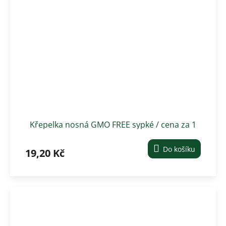
Křepelka nosná GMO FREE sypké / cena za 1
kg
Do košíku
19,20 Kč