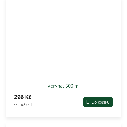
Verynat 500 ml
296 Kč
Do košíku
Měrná
592 Kč / 1 l
cena: