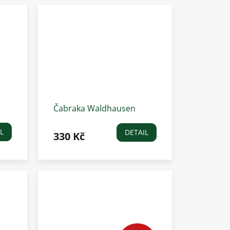
Čabraka Waldhausen
dá
Completition, sv. zelená
mint
L
DETAIL
330 Kč