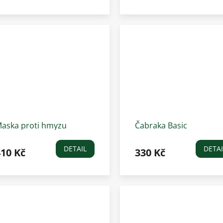
aska proti hmyzu
Čabraka Basic
avlíkací Waldhausen
Waldhausen, sametově
uck Zebra
červená
DETAIL
DETAI
410 Kč
330 Kč