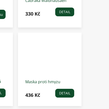
Čabraka Waldhausaen
Completition, šedomodrá
DETAIL
330 Kč
ku
á
Maska proti hmyzu
W.Zebra se síťkou
L
DETAIL
436 Kč