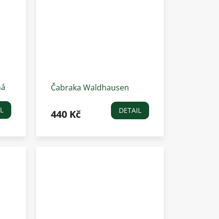
ná
Čabraka Waldhausen
Nepal, stříbrno-šedá
L
DETAIL
440 Kč