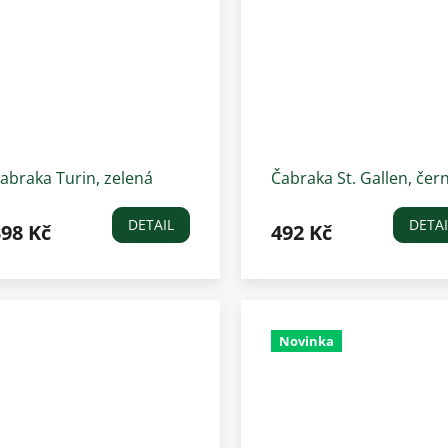
abraka Turin, zelená
Čabraka St. Gallen, čer
DETAIL
DETAI
398 Kč
492 Kč
Novinka