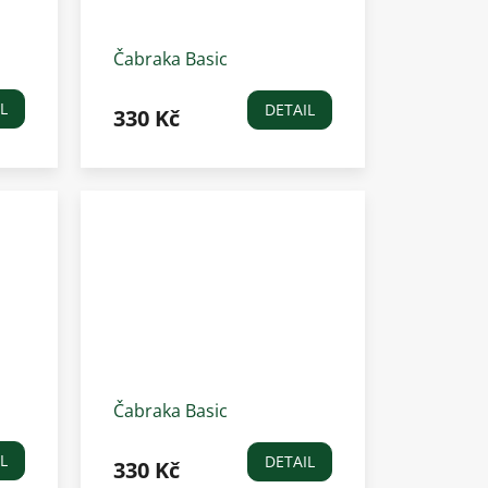
Čabraka Basic
Waldhausen, tmavě šedá
L
DETAIL
330 Kč
Čabraka Basic
rá
Waldhausen, tmavě
modrá
L
DETAIL
330 Kč