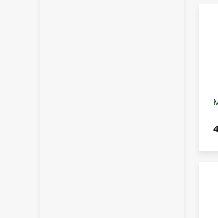
M
n
P