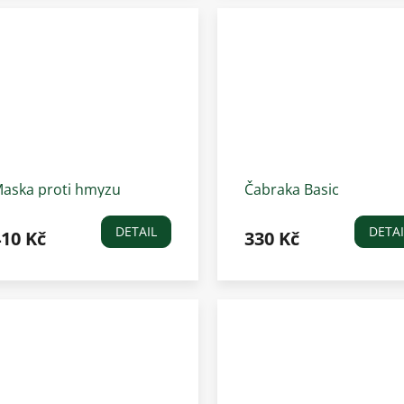
aska proti hmyzu
Čabraka Basic
avlíkací Waldhausen
Waldhausen, světle še
uck, stříbrná
DETAIL
DETAI
410 Kč
330 Kč