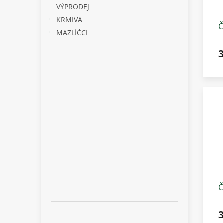
VÝPRODEJ
KRMIVA
Č
MAZLÍČCI
C
z
Č
W