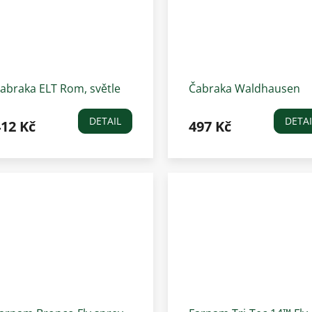
abraka ELT Rom, světle
Čabraka Waldhausen
modrá
Pegasus, ocelově modr
DETAIL
DETAI
412 Kč
497 Kč