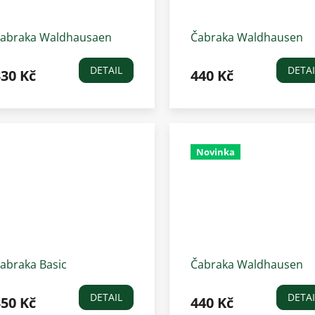
abraka Waldhausaen
Čabraka Waldhausen
ompletition, tmavě
Nepal, hnědá
elená
DETAIL
DETAI
330 Kč
440 Kč
Novinka
abraka Basic
Čabraka Waldhausen
aldhausen, černá
Nepal, petrolejově mod
DETAIL
DETAI
350 Kč
440 Kč