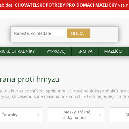
abídce:
CHOVATELSKÉ POTŘEBY PRO DOMÁCÍ MAZLÍČKY
vše n
HLEDAT
RICKÉ OHRADNÍKY
VÝPRODEJ
KRMIVA
MAZLÍČCI
rana proti hmyzu
a, na kterou se můžete spolehnout. Široká nabídka produktů pro 
ty zajistí vašemu koně maximální komfort i v těch nejteplejších dn
Masky, třásně,
Čabraky
S
síťky na nos