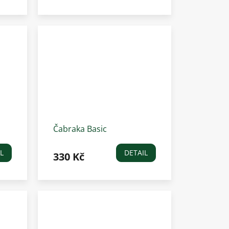
Čabraka Basic
Waldhausen, světle modrá
L
DETAIL
330 Kč