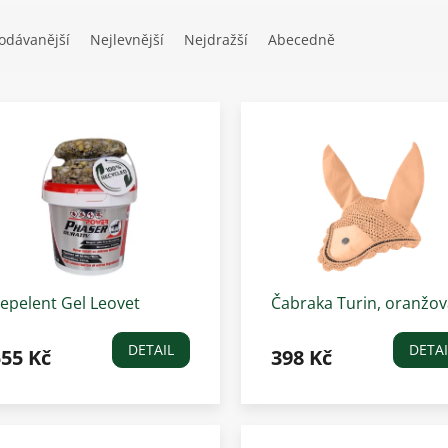
odávanější
Nejlevnější
Nejdražší
Abecedně
epelent Gel Leovet
Čabraka Turin, oranžov
ower Phaser Durativ
DETAIL
DETAI
555 Kč
398 Kč