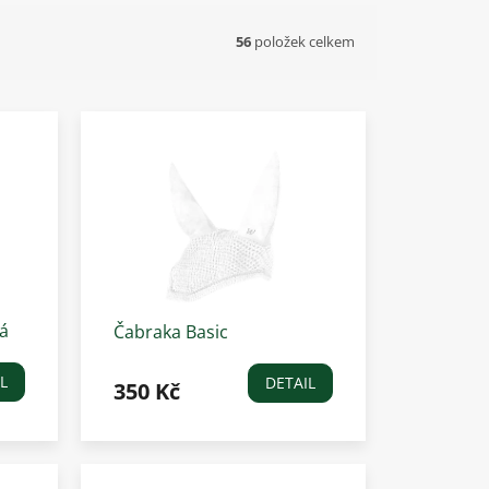
56
položek celkem
á
Čabraka Basic
Waldhausen, bílá
L
DETAIL
350 Kč