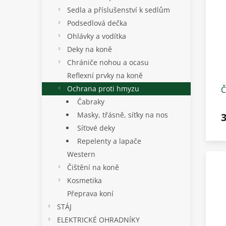
Sedla a příslušenství k sedlům
Podsedlová dečka
Ohlávky a vodítka
Deky na koně
Chrániče nohou a ocasu
Reflexní prvky na koně
Ochrana proti hmyzu
Č
Čabraky
Masky, třásně, síťky na nos
Síťové deky
Repelenty a lapače
Western
Čištění na koně
Kosmetika
Přeprava koní
STÁJ
ELEKTRICKÉ OHRADNÍKY