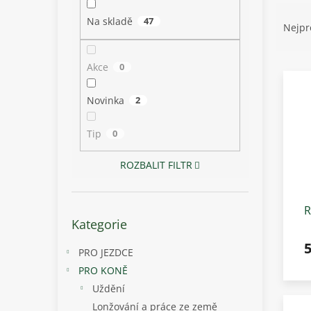
p
Ř
a
Na skladě
47
a
Nejpr
n
z
e
e
l
Akce
0
V
n
ý
í
p
p
Novinka
2
i
r
s
o
Tip
0
p
d
r
u
ROZBALIT FILTR
o
k
d
t
u
ů
R
Přeskočit
k
Kategorie
P
kategorie
t
ů
PRO JEZDCE
PRO KONĚ
Uždění
Lonžování a práce ze země