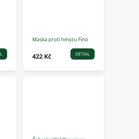
Maska proti hmyzu Fino
á
Covalliero, modrá
L
DETAIL
422 Kč