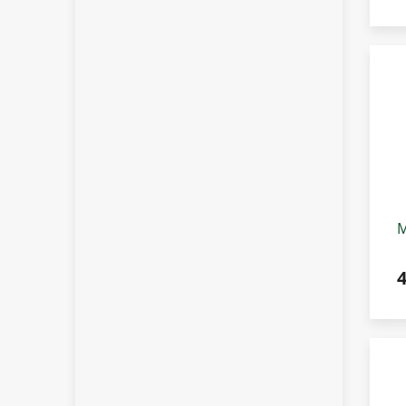
M
n
P