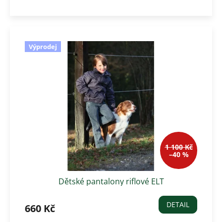
Výprodej
1 100 Kč
–40 %
Dětské pantalony riflové ELT
DETAIL
660 Kč