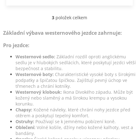
3
položek celkem
O
v
l
Základní výbava westernového jezdce zahrnuje:
á
d
Pro jezdce:
a
c
Westernové sedlo:
Základní rozdíl oproti anglickému
í
sedlu je v hlubokých sedlácích, které poskytují jezdci větší
p
bezpečnost a stabilitu.
r
Westernové boty:
Charakteristické vysoké boty s širokými
v
podpatky a špičatou špičkou. Zajišťují pevný úchop ve
k
třmenech a chrání kotníky.
y
Westernový klobouk:
Ikona Divokého západu. Může být
v
kožený nebo slaměný a má širokou krempu a vysokou
ý
korunku.
p
Chapsy:
Kožené návleky, které chrání nohy jezdce před
i
otěrem a poskytují tepelný komfort.
s
Ostruhy:
Používají se k jemnému pobízení koně.
u
Oblečení:
Volné košile, džíny nebo kožené kalhoty, vest a
bandány.