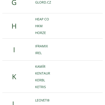
G
GLORD.CZ
HEAP CO
H
HKM
HORZE
IFRAMIX
I
IREL
KAMÍR
KENTAUR
K
KERBL
KETRIS
LEOVET®
L