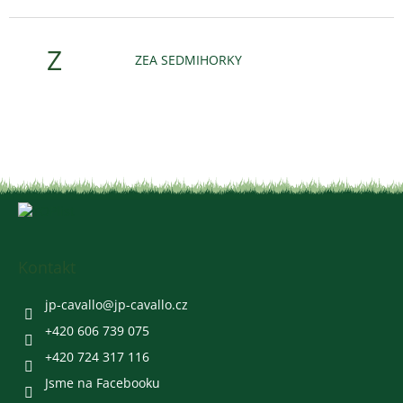
Z
ZEA SEDMIHORKY
Z
á
p
a
Kontakt
t
í
jp-cavallo
@
jp-cavallo.cz
+420 606 739 075
+420 724 317 116
Jsme na Facebooku