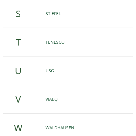
S
STIEFEL
T
TENESCO
U
USG
V
VIAEQ
W
WALDHAUSEN