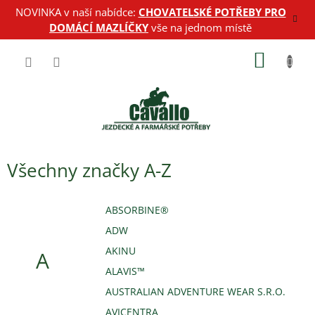
Přejít
NOVINKA v naší nabídce:
CHOVATELSKÉ POTŘEBY PRO
na
DOMÁCÍ MAZLÍČKY
vše na jednom místě
obsah
NÁKUP
KOŠÍK
Všechny značky A-Z
ABSORBINE®
ADW
AKINU
A
ALAVIS™
AUSTRALIAN ADVENTURE WEAR S.R.O.
AVICENTRA