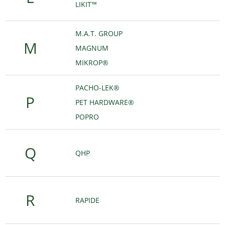
LIKIT™
M.A.T. GROUP
M
MAGNUM
MIKROP®
PACHO-LEK®
P
PET HARDWARE®
POPRO
Q
QHP
R
RAPIDE