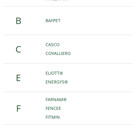
B
BAFPET
CASCO
C
COVALLIERO
ELIOTT®
E
ENERGYS®
FARNAM®
F
FENCEE
FITMIN