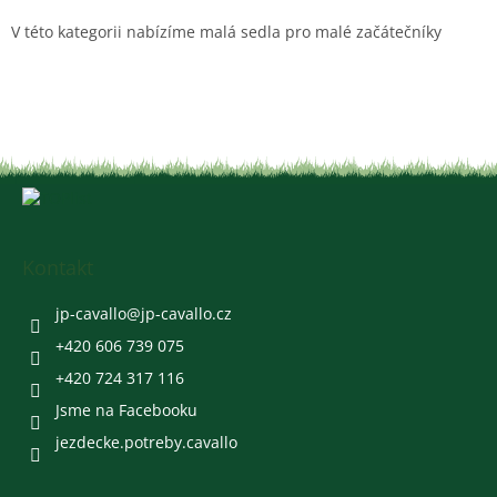
v
l
V této kategorii nabízíme malá sedla pro malé začátečníky
á
d
a
c
í
p
r
Z
v
á
k
y
p
v
a
Kontakt
ý
t
p
í
jp-cavallo
@
jp-cavallo.cz
i
s
+420 606 739 075
u
+420 724 317 116
Jsme na Facebooku
jezdecke.potreby.cavallo