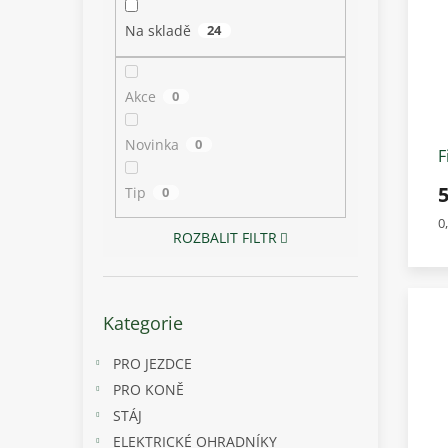
p
i
r
a
Na skladě
24
s
o
n
p
d
e
r
u
l
Akce
0
o
k
d
t
Novinka
0
u
ů
F
k
p
5
Tip
0
t
ů
M
0
ROZBALIT FILTR
c
Přeskočit
Kategorie
kategorie
PRO JEZDCE
PRO KONĚ
STÁJ
ELEKTRICKÉ OHRADNÍKY