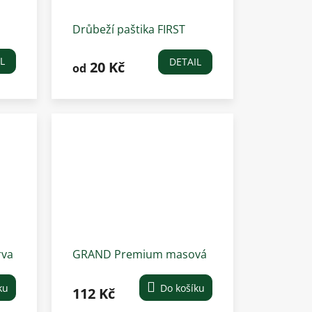
Drůbeží paštika FIRST
CLASS pro psy
L
DETAIL
20 Kč
od
rva
GRAND Premium masová
směs, 1300 g
ku
Do košíku
112 Kč