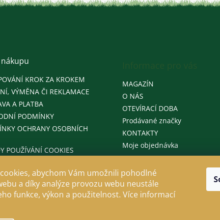
c
í
p
r
v
k
y
 nákupu
Informace pro vás
v
ý
POVÁNÍ KROK ZA KROKEM
MAGAZÍN
p
NÍ, VÝMĚNA ČI REKLAMACE
i
O NÁS
s
VA A PLATBA
OTEVÍRACÍ DOBA
u
ODNÍ PODMÍNKY
Prodávané značky
ÍNKY OCHRANY OSOBNÍCH
KONTAKTY
Moje objednávka
Y POUŽÍVÁNÍ COOKIES
cookies, abychom Vám umožnili pohodlné
S
webu a díky analýze provozu webu neustále
jeho funkce, výkon a použitelnost. Více informací