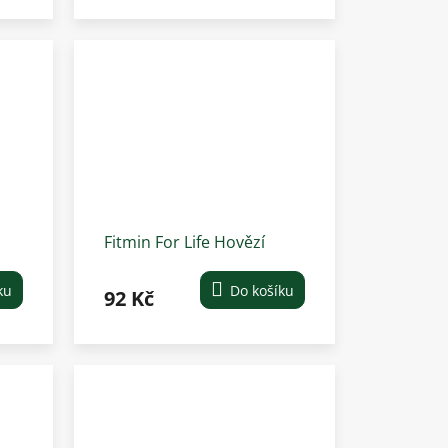
Fitmin For Life Hovězí
konzerva pro psy 800 g
ku
Do košíku
92 Kč