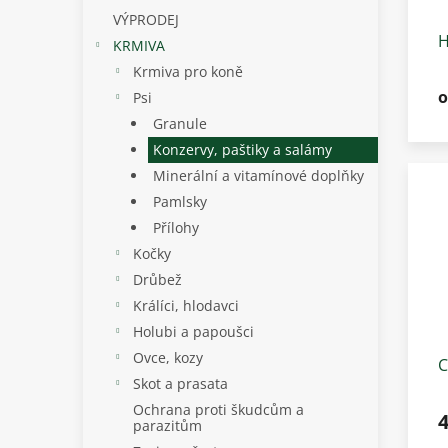
VÝPRODEJ
H
KRMIVA
B
Krmiva pro koně
o
Psi
Granule
Konzervy, paštiky a salámy
Minerální a vitamínové doplňky
Pamlsky
Přílohy
Kočky
Drůbež
Králíci, hlodavci
Holubi a papoušci
Ovce, kozy
C
Skot a prasata
p
Ochrana proti škudcům a
4
parazitům