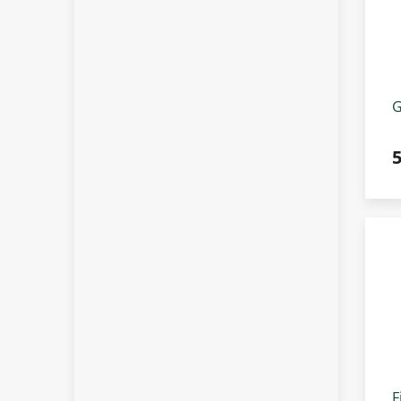
G
p
5
F