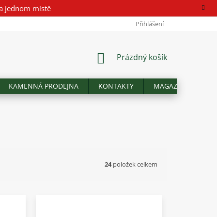
a jednom místě
Přihlášení
NÁKUPNÍ
Prázdný košík
KOŠÍK
KAMENNÁ PRODEJNA
KONTAKTY
MAGAZÍN
Hod
24
položek celkem