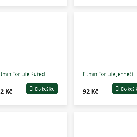
itmin For Life Kuřecí
Fitmin For Life Jehněčí
onzerva pro psy 400 g
konzerva pro psy 800 g
Do košíku
Do koší
2 Kč
92 Kč