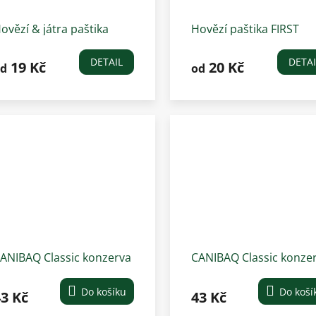
ovězí & játra paštika
Hovězí paštika FIRST
ELY pro psy 300 g
CLASS pro psy
DETAIL
DETAI
19 Kč
20 Kč
d
od
ANIBAQ Classic konzerva
CANIBAQ Classic konze
ro psy jehněčí 1250g
pro psy hovězí 1250g
Do košíku
Do koší
3 Kč
43 Kč