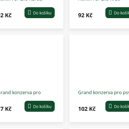
onzerva pro psy 800 g
konzerva pro psy 800 g
Do košíku
Do koší
2 Kč
92 Kč
rand konzerva pro
Grand konzerva pro ps
těňata a kočky Delikates
Super hovězí 850 g
05 g
Do košíku
Do koší
7 Kč
102 Kč