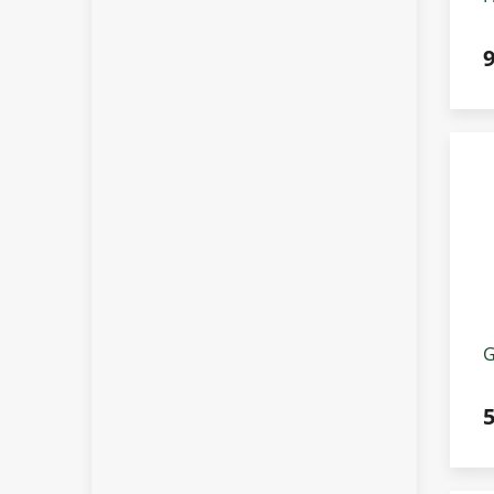
k
9
G
š
4
5