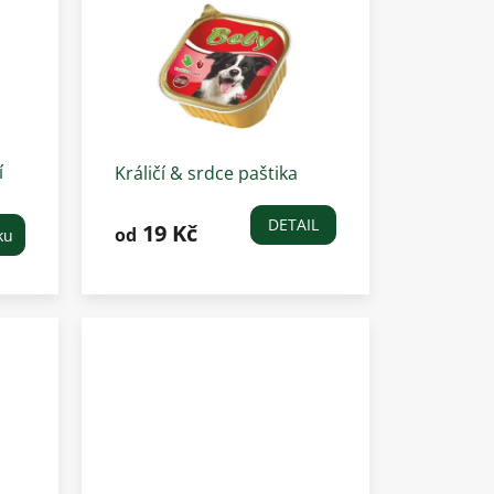
í
Králičí & srdce paštika
BELY pro psy
DETAIL
19 Kč
od
ku