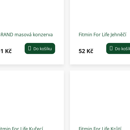
RAND masová konzerva
Fitmin For Life Jehněčí
ro štěně směs, 405 g
konzerva pro psy 400 g
Do košíku
Do koší
1 Kč
52 Kč
itmin For Life Kuřecí
Fitmin For Life Krůtí