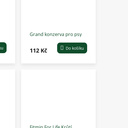
Grand konzerva pro psy
kuřecí 1300 g
ku
Do košíku
112 Kč
Fitmin For Life Krůtí