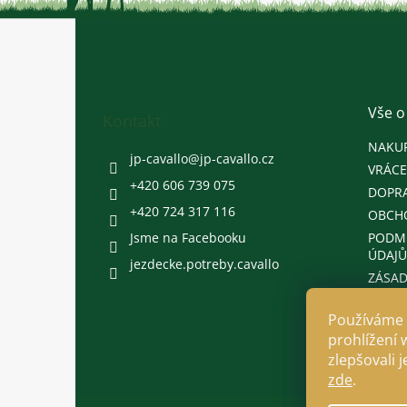
Z
á
p
a
t
Vše o
Kontakt
í
NAKU
jp-cavallo
@
jp-cavallo.cz
VRÁCE
+420 606 739 075
DOPRA
+420 724 317 116
OBCH
Jsme na Facebooku
PODM
ÚDAJŮ
jezdecke.potreby.cavallo
ZÁSAD
Používáme 
prohlížení 
zlepšovali 
zde
.