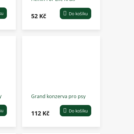
konzerva pro psy 400 g
ku
Do košíku
52 Kč
y
Grand konzerva pro psy
hovězí 1300 g
ku
Do košíku
112 Kč