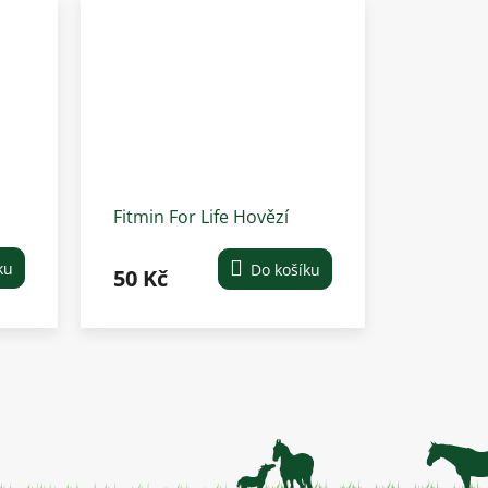
Fitmin For Life Hovězí
konzerva pro štěňata 400
g
ku
Do košíku
50 Kč