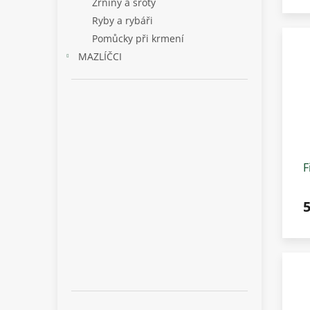
Zrniny a šroty
Ryby a rybáři
Pomůcky při krmení
MAZLÍČCI
F
k
5