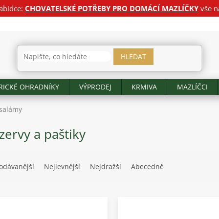
abídce:
CHOVATELSKÉ POTŘEBY PRO DOMÁCÍ MAZLÍČKY
vše n
HLEDAT
RICKÉ OHRADNÍKY
VÝPRODEJ
KRMIVA
MAZLÍČCI
 salámy
ervy a paštiky
odávanější
Nejlevnější
Nejdražší
Abecedně