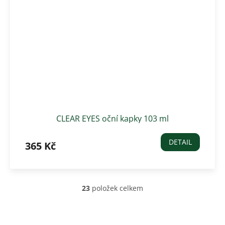
CLEAR EYES oční kapky 103 ml
DETAIL
365 Kč
23
položek celkem
O
v
l
á