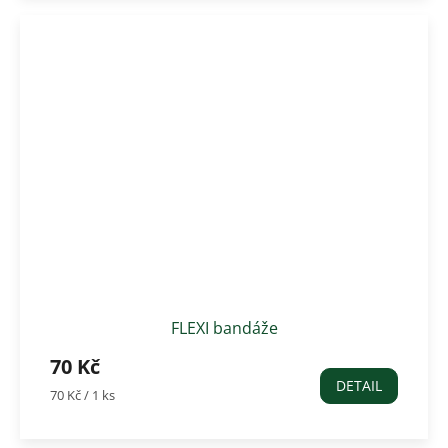
FLEXI bandáže
70 Kč
DETAIL
Měrná
70 Kč / 1 ks
cena: