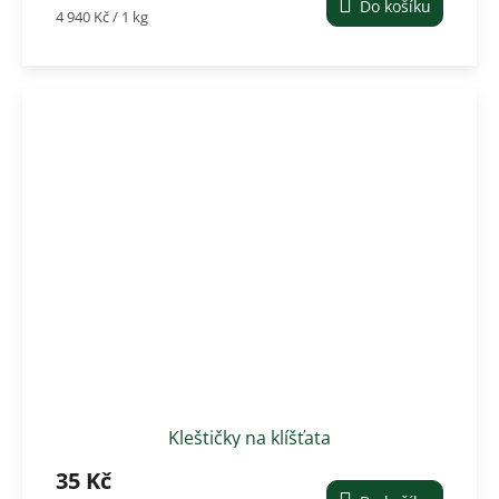
Do košíku
Měrná
4 940 Kč / 1 kg
cena:
Kleštičky na klíšťata
35 Kč