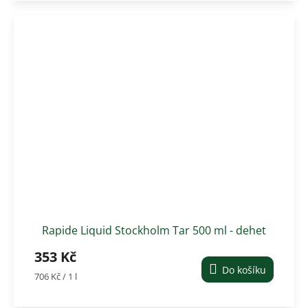
Rapide Liquid Stockholm Tar 500 ml - dehet
na kopyta
353 Kč
Do košíku
Měrná
706 Kč / 1 l
cena: