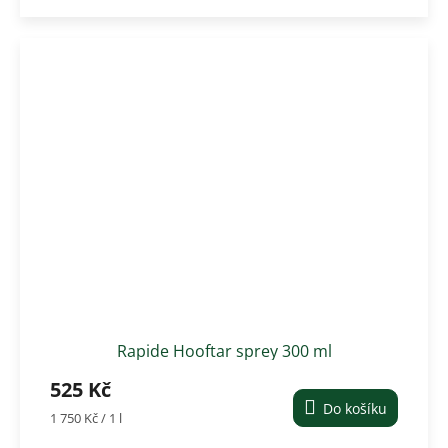
Rapide Hooftar sprey 300 ml
525 Kč
Do košíku
Měrná
1 750 Kč / 1 l
cena: