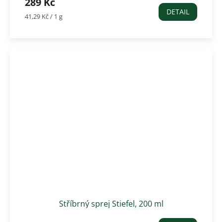
289 Kč
DETAIL
Měrná
41,29 Kč / 1 g
cena:
Stříbrný sprej Stiefel, 200 ml