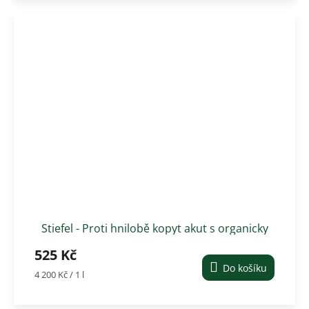
Stiefel - Proti hnilobě kopyt akut s organicky
vázanou mědí, lahvička 125 ml
525 Kč
Do košíku
Měrná
4 200 Kč / 1 l
cena: