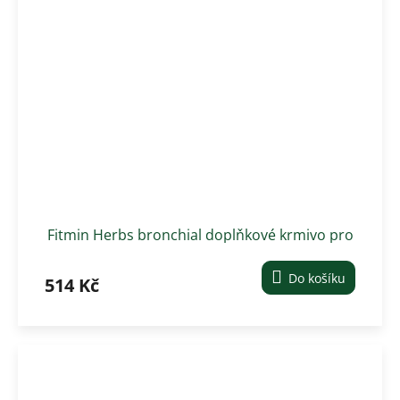
Fitmin Herbs bronchial doplňkové krmivo pro
koně 1 kg
Do košíku
514 Kč