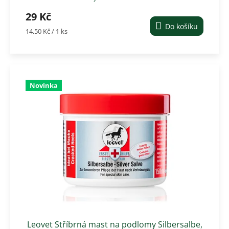
29 Kč
Do košíku
Měrná
14,50 Kč / 1 ks
cena:
Novinka
Leovet Stříbrná mast na podlomy Silbersalbe,