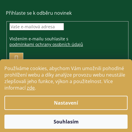
Přihlaste se k odběru novinek
Vložením e-mailu souhlasíte s
podmínkami ochrany osobních údajů
PŘIHLÁSIT
SE
Používáme cookies, abychom Vám umožnili pohodlné
prohlížení webu a díky analýze provozu webu neustále
zlepšovali jeho funkce, výkon a použitelnost. Více
informací
zde
.
Vytvořil Shoptet
Nastavení
Copyright 2026
Jezdecké a farmářské potřeby Cavallo
.
Souhlasím
Všechna práva vyhrazena.