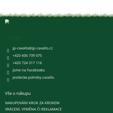
d
a
c
í
Z
p
á
r
v
p
k
a
Kontakt
y
t
v
í
jp-cavallo
@
jp-cavallo.cz
ý
p
+420 606 739 075
i
+420 724 317 116
s
u
Jsme na Facebooku
jezdecke.potreby.cavallo
Vše o nákupu
NAKUPOVÁNÍ KROK ZA KROKEM
VRÁCENÍ, VÝMĚNA ČI REKLAMACE