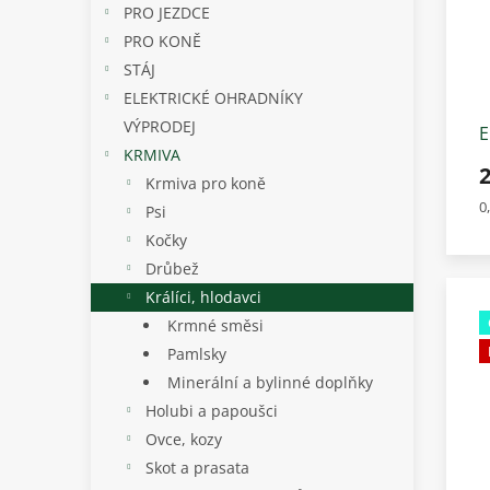
PRO JEZDCE
PRO KONĚ
STÁJ
ELEKTRICKÉ OHRADNÍKY
VÝPRODEJ
E
KRMIVA
Krmiva pro koně
M
0
Psi
c
Kočky
Drůbež
Králíci, hlodavci
Krmné směsi
Pamlsky
Minerální a bylinné doplňky
Holubi a papoušci
Ovce, kozy
Skot a prasata