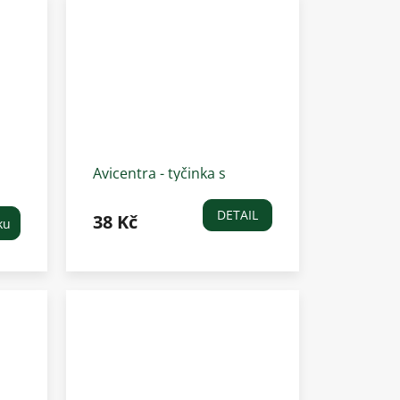
Avicentra - tyčinka s
a 1
vitamíny a medem pro
velké hlodavce 2 ks
DETAIL
38 Kč
ku