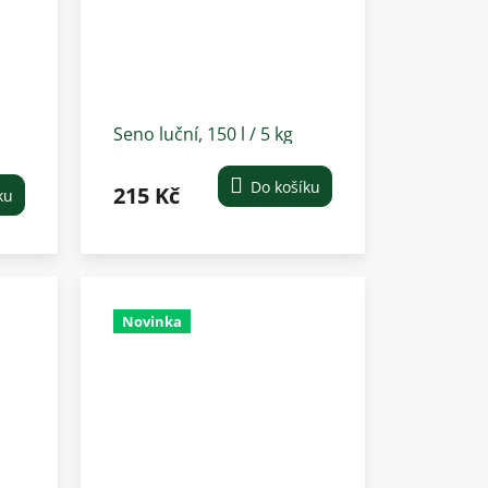
Seno luční, 150 l / 5 kg
Do košíku
215 Kč
ku
Novinka