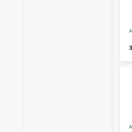
A
k
3
A