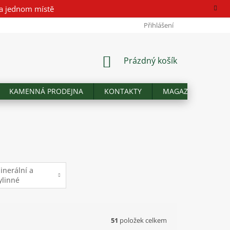
a jednom místě
Přihlášení
NÁKUPNÍ
Prázdný košík
KOŠÍK
KAMENNÁ PRODEJNA
KONTAKTY
MAGAZÍN
Hod
inerální a
ylinné
oplňky
51
položek celkem