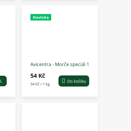
Novinka
Avicentra - Morče speciál 1
kg
54 Kč
L
Do košíku
Měrná
54 Kč / 1 kg
cena: