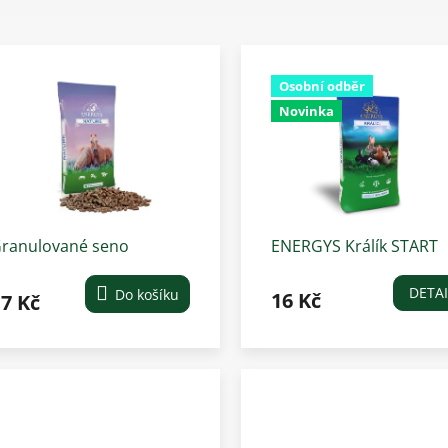
Osobní odběr
Novinka
ranulované seno
ENERGYS Králík START
nergys, cena za 1 kg
DETAI
Do košíku
16 Kč
7 Kč