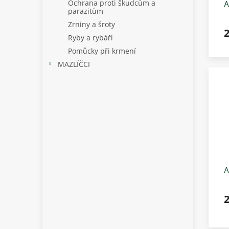
Ochrana proti škudcům a
A
parazitům
h
Zrniny a šroty
k
2
Ryby a rybáři
Pomůcky při krmení
MAZLÍČCI
A
k
2