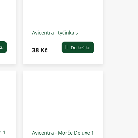
Avicentra - tyčinka s
lesním ovocem pro velké
hlodavce 2 ks
ku
Do košíku
38 Kč
e 1
Avicentra - Morče Deluxe 1