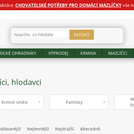
abídce:
CHOVATELSKÉ POTŘEBY PRO DOMÁCÍ MAZLÍČKY
vše n
HLEDAT
RICKÉ OHRADNÍKY
VÝPRODEJ
KRMIVA
MAZLÍČCI
íci, hlodavci
M
Krmné směsi
Pamlsky
b
d
odávanější
Nejlevnější
Nejdražší
Abecedně