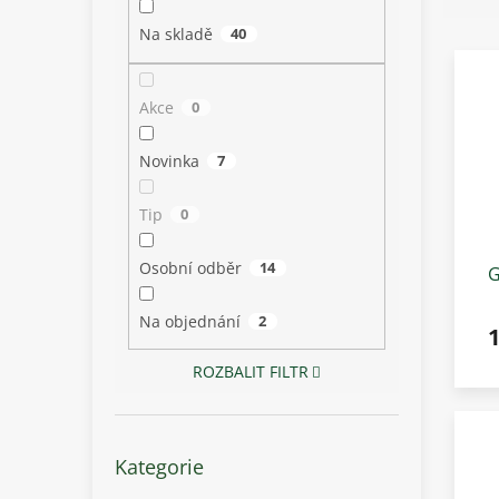
z
p
e
a
Na skladě
40
V
n
n
ý
í
e
p
p
l
Akce
0
i
r
s
o
Novinka
7
p
d
r
u
Tip
0
o
k
d
t
u
ů
Osobní odběr
14
G
k
E
t
Na objednání
2
1
ů
ROZBALIT FILTR
Přeskočit
Kategorie
kategorie