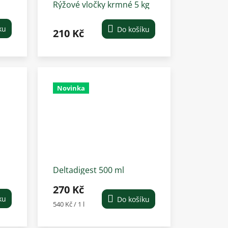
Rýžové vločky krmné 5 kg
 1
ku
Do košíku
210 Kč
Novinka
Deltadigest 500 ml
270 Kč
ku
Do košíku
Měrná
540 Kč / 1 l
cena: