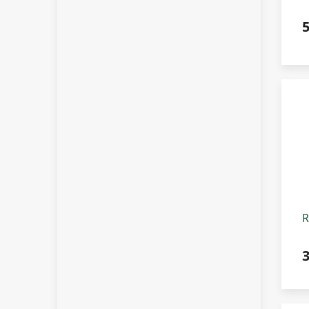
k
5
R