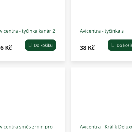
vicentra - tyčinka kanár 2
Avicentra - tyčinka s
s
bylinkami pro velké
hlodavce 2 ks
Do košíku
Do koší
6 Kč
38 Kč
vicentra směs zrnin pro
Avicentra - Králík Delux