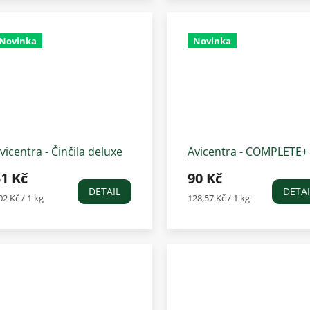
Novinka
Novinka
vicentra - Činčila deluxe
Avicentra - COMPLETE+
,5kg
Potkan a myš 700 g
1 Kč
90 Kč
DETAIL
DETAI
ěrná
Měrná
02 Kč / 1 kg
128,57 Kč / 1 kg
ena:
cena: