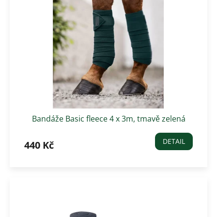
u
s
k
p
t
r
ů
o
d
u
k
t
ů
Bandáže Basic fleece 4 x 3m, tmavě zelená
DETAIL
440 Kč