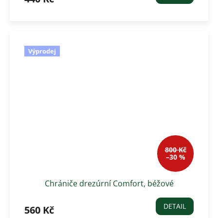
Výprodej
800 Kč
–30 %
Chrániče drezúrní Comfort, béžové
DETAIL
560 Kč