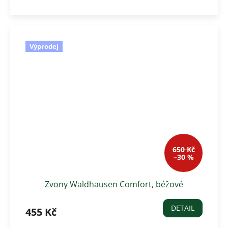
Výprodej
650 Kč
–30 %
Zvony Waldhausen Comfort, béžové
DETAIL
455 Kč