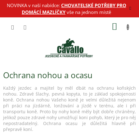
Přejít
NOVINKA v naší nabídce:
CHOVATELSKÉ POTŘEBY PRO
na
DOMÁCÍ MAZLÍČKY
vše na jednom místě
obsah
NÁKUP
KOŠÍK
Ochrana nohou a ocasu
Každý jezdec a majitel by měl dbát na ochranu koňských
nohou. Zdravé šlachy, pevná kopyta, to je základ spokojenosti
koně.
Ochrana nohou Vašeho koně je velmi důležitá nejenom
při práci na jízdárně, lonžování a jízdě v terénu, ale i při
transportu koně. Proto by nohy koně měly být dobře chráněny,
jelikož pouze zdravé nohy umožňují koni pohyb, který je pro něj
nepostradatelný. Ochrana ocasu je důležitá hlavně při
přepravě koní.