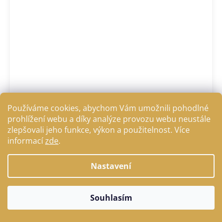
Používáme cookies, abychom Vám umožnili pohodlné
prohlížení webu a díky analýze provozu webu neustále
Kamaše přední Boots breath, černé
zlepšovali jeho funkce, výkon a použitelnost. Více
informací
zde
.
DETAIL
1 540 Kč
Nastavení
Souhlasím
Výprodej