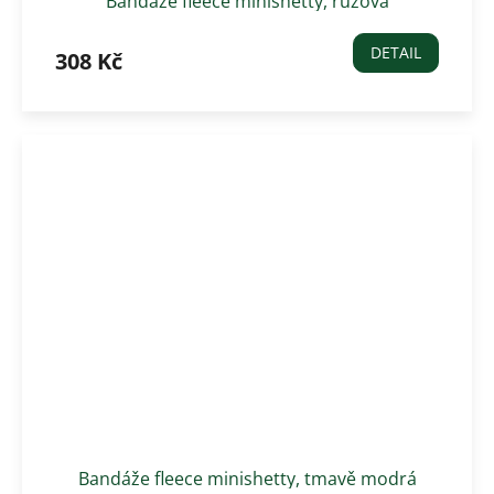
Bandáže fleece minishetty, růžová
DETAIL
308 Kč
Bandáže fleece minishetty, tmavě modrá