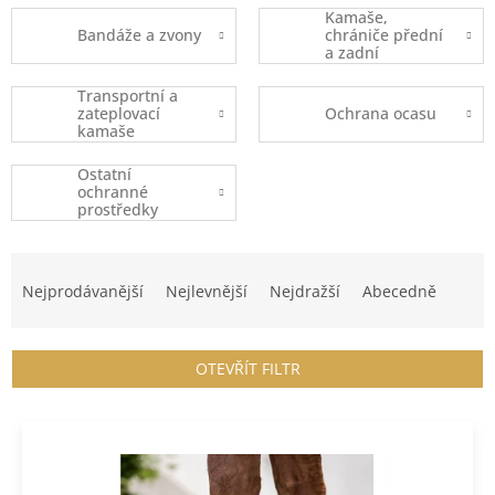
Kamaše,
Bandáže a zvony
chrániče přední
a zadní
Transportní a
zateplovací
Ochrana ocasu
kamaše
Ostatní
ochranné
prostředky
Ř
a
Nejprodávanější
Nejlevnější
Nejdražší
Abecedně
z
e
n
OTEVŘÍT FILTR
í
p
V
r
ý
o
p
d
i