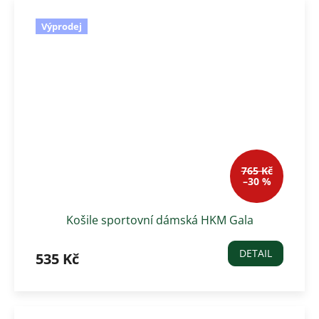
Výprodej
765 Kč
–30 %
Košile sportovní dámská HKM Gala
DETAIL
535 Kč