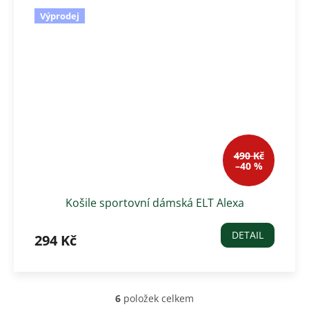
Výprodej
490 Kč
–40 %
Košile sportovní dámská ELT Alexa
DETAIL
294 Kč
6
položek celkem
O