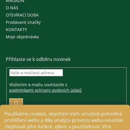
MAGAZÍN
O NÁS
OTEVÍRACÍ DOBA
Prodávané značky
KONTAKTY
Moje objednávka
Přihlaste se k odběru novinek
Vložením e-mailu souhlasíte s
podmínkami ochrany osobních údajů
PŘIHLÁSIT
SE
Používáme cookies, abychom Vám umožnili pohodlné
prohlížení webu a díky analýze provozu webu neustále
zlepšovali jeho funkce, výkon a použitelnost. Více