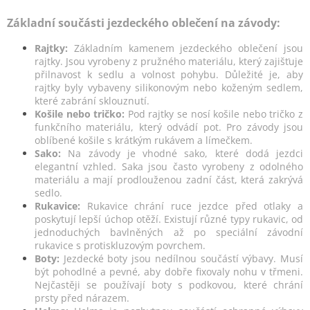
v
l
Základní součásti jezdeckého oblečení na závody:
á
d
Rajtky:
Základním kamenem jezdeckého oblečení jsou
a
rajtky. Jsou vyrobeny z pružného materiálu, který zajišťuje
c
přilnavost k sedlu a volnost pohybu. Důležité je, aby
í
rajtky byly vybaveny silikonovým nebo koženým sedlem,
p
které zabrání sklouznutí.
r
Košile nebo tričko:
Pod rajtky se nosí košile nebo tričko z
v
funkčního materiálu, který odvádí pot. Pro závody jsou
k
oblíbené košile s krátkým rukávem a límečkem.
y
Sako:
Na závody je vhodné sako, které dodá jezdci
v
elegantní vzhled. Saka jsou často vyrobeny z odolného
ý
materiálu a mají prodlouženou zadní část, která zakrývá
p
sedlo.
i
Rukavice:
Rukavice chrání ruce jezdce před otlaky a
s
poskytují lepší úchop otěží. Existují různé typy rukavic, od
u
jednoduchých bavlněných až po speciální závodní
rukavice s protiskluzovým povrchem.
Boty:
Jezdecké boty jsou nedílnou součástí výbavy. Musí
být pohodlné a pevné, aby dobře fixovaly nohu v třmeni.
Nejčastěji se používají boty s podkovou, které chrání
prsty před nárazem.