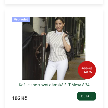
Výprodej
490 Kč
–60 %
Košile sportovní dámská ELT Alexa č.34
DETAIL
196 Kč