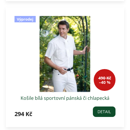
Výprodej
490 Kč
–40 %
Košile bílá sportovní pánská či chlapecká
DETAIL
294 Kč