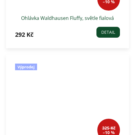
–10 %
Ohlávka Waldhausen Fluffy, světle fialová
DETAIL
292 Kč
Výprodej
325 Kč
–10 %