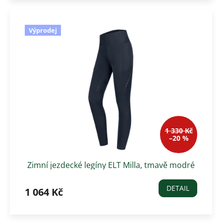
Výprodej
1 330 Kč
–20 %
Zimní jezdecké legíny ELT Milla, tmavě modré
DETAIL
1 064 Kč