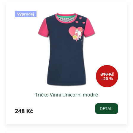
Výprodej
310 Kč
–20 %
Tričko Vinni Unicorn, modré
DETAIL
248 Kč