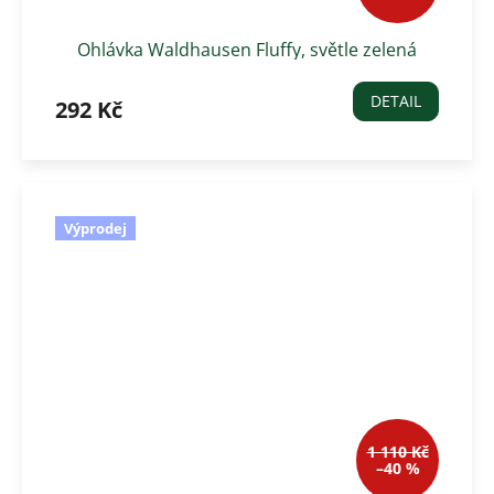
Ohlávka Waldhausen Fluffy, světle zelená
DETAIL
292 Kč
Výprodej
1 110 Kč
–40 %