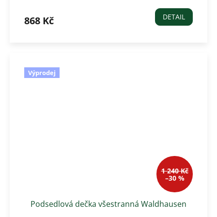
Avignon, modrá
DETAIL
868 Kč
Výprodej
1 240 Kč
–30 %
Podsedlová dečka všestranná Waldhausen
Avignon, tmavě červená