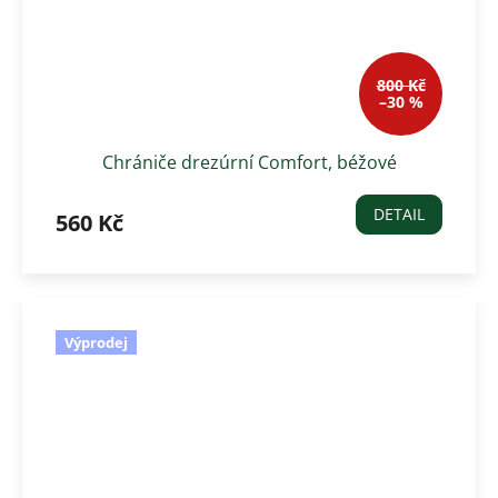
800 Kč
–30 %
Chrániče drezúrní Comfort, béžové
DETAIL
560 Kč
Výprodej