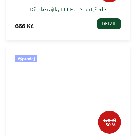
Dětské rajtky ELT Fun Sport, šedé
DETAIL
666 Kč
Výprodej
430 Kč
–50 %