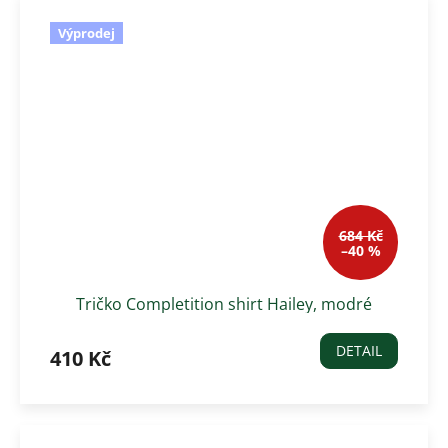
Výprodej
684 Kč
–40 %
Tričko Completition shirt Hailey, modré
DETAIL
410 Kč