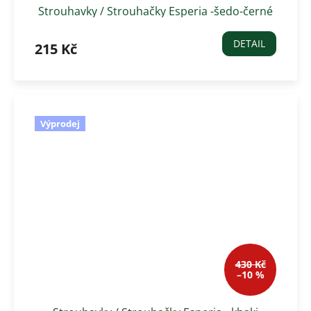
Strouhavky / Strouhačky Esperia -šedo-černé
DETAIL
215 Kč
Výprodej
430 Kč
–10 %