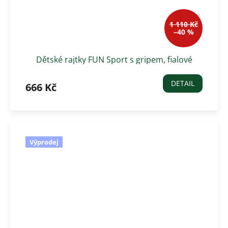
1 110 Kč
–40 %
Dětské rajtky FUN Sport s gripem, fialové
DETAIL
666 Kč
Výprodej