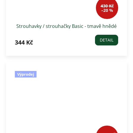
430 Kč
–20 %
Strouhavky / strouhačky Basic - tmavě hnědé
DETAIL
344 Kč
Výprodej