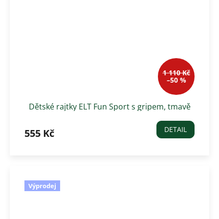
1 110 Kč
–50 %
Dětské rajtky ELT Fun Sport s gripem, tmavě
modré
DETAIL
555 Kč
Výprodej