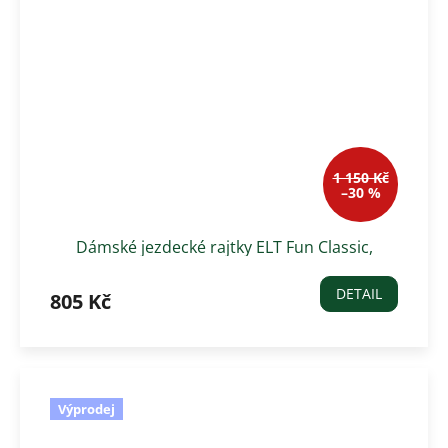
1 150 Kč
–30 %
Dámské jezdecké rajtky ELT Fun Classic,
černo-šedé
DETAIL
805 Kč
Výprodej