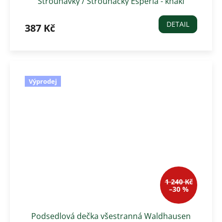
Strouhavky / Strouhačky Esperia - khaki
DETAIL
387 Kč
Výprodej
1 240 Kč
–30 %
Podsedlová dečka všestranná Waldhausen