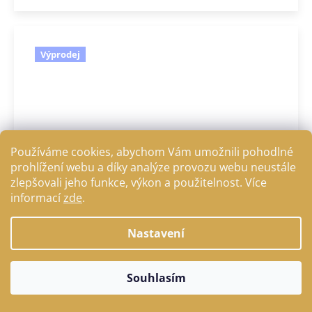
Výprodej
Používáme cookies, abychom Vám umožnili pohodlné
prohlížení webu a díky analýze provozu webu neustále
zlepšovali jeho funkce, výkon a použitelnost. Více
1 240 Kč
informací
zde
.
–40 %
Nastavení
Rajtky FUN Sport bavlna s gripem - hnědé
DETAIL
Souhlasím
744 Kč