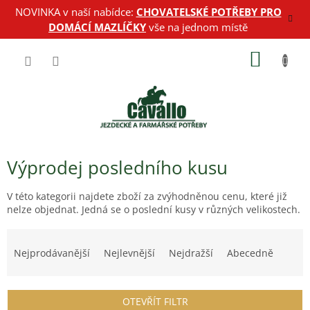
Přejít
NOVINKA v naší nabídce:
CHOVATELSKÉ POTŘEBY PRO
na
DOMÁCÍ MAZLÍČKY
vše na jednom místě
obsah
NÁKUP
KOŠÍK
Výprodej posledního kusu
V této kategorii najdete zboží za zvýhodněnou cenu, které již
nelze objednat. Jedná se o poslední kusy v různých velikostech.
Ř
a
Nejprodávanější
Nejlevnější
Nejdražší
Abecedně
z
e
n
OTEVŘÍT FILTR