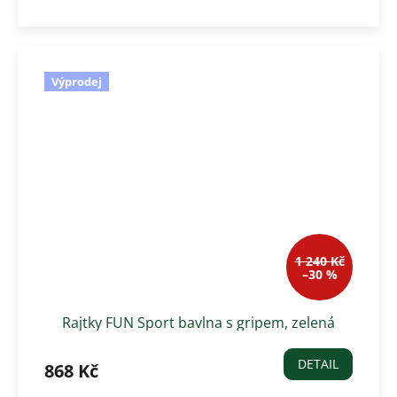
Výprodej
1 240 Kč
–30 %
Rajtky FUN Sport bavlna s gripem, zelená
DETAIL
868 Kč