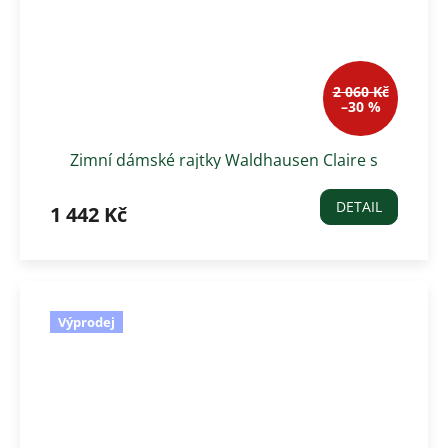
2 060 Kč
–30 %
Zimní dámské rajtky Waldhausen Claire s
gripem, cihlové
DETAIL
1 442 Kč
Výprodej