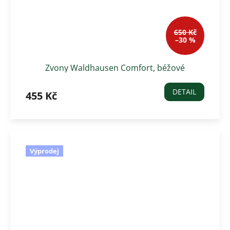
650 Kč
–30 %
Zvony Waldhausen Comfort, béžové
DETAIL
455 Kč
Výprodej