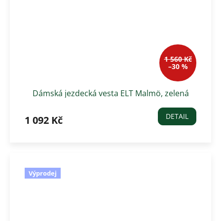
1 560 Kč
–30 %
Dámská jezdecká vesta ELT Malmö, zelená
DETAIL
1 092 Kč
Výprodej