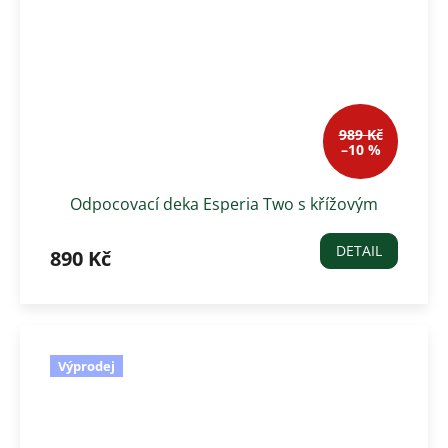
989 Kč
–10 %
Odpocovací deka Esperia Two s křížovým
zapínáním, vínová
DETAIL
890 Kč
Výprodej