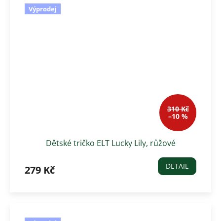
Výprodej
310 Kč
–10 %
Dětské tričko ELT Lucky Lily, růžové
DETAIL
279 Kč