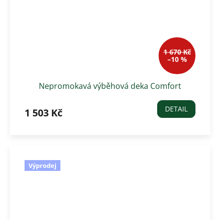
1 670 Kč
–10 %
Nepromokavá výběhová deka Comfort
Waldhausen-pláštěnka, zelená
DETAIL
1 503 Kč
Výprodej