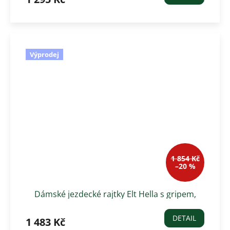
Výprodej
1 854 Kč
–20 %
Dámské jezdecké rajtky Elt Hella s gripem,
hnědo rezavá
DETAIL
1 483 Kč