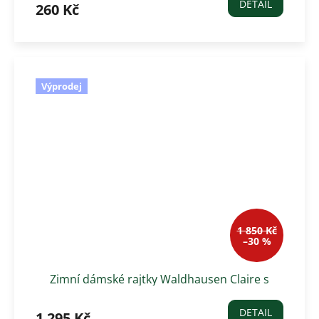
DETAIL
260 Kč
Výprodej
1 850 Kč
–30 %
Zimní dámské rajtky Waldhausen Claire s
gripem, černé
DETAIL
1 295 Kč