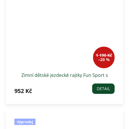
1 190 Kč
–20 %
Zimní dětské jezdecké rajtky Fun Sport s
gripem, tmavě modré
DETAIL
952 Kč
Výprodej