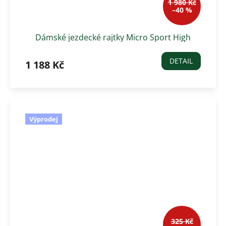
1 980 Kč
–40 %
Dámské jezdecké rajtky Micro Sport High
Waist s gripem, tm.růžová
DETAIL
1 188 Kč
Výprodej
325 Kč