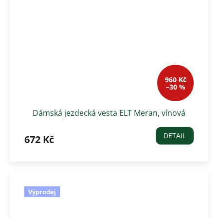
960 Kč
–30 %
Dámská jezdecká vesta ELT Meran, vínová
DETAIL
672 Kč
Výprodej