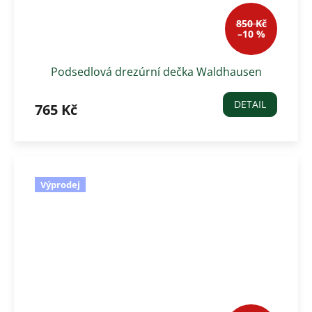
850 Kč
–10 %
Podsedlová drezúrní dečka Waldhausen
Toulouse, světle zelená mint
DETAIL
765 Kč
Výprodej