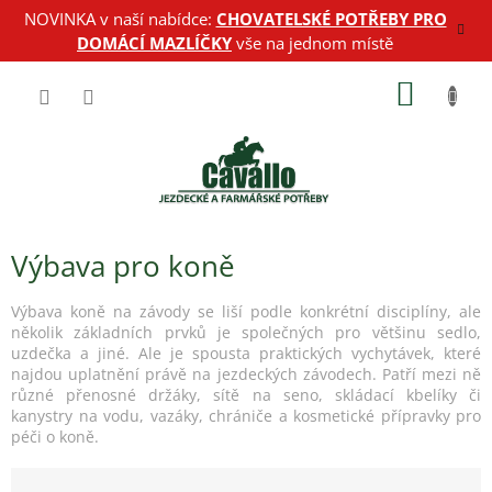
Přejít
NOVINKA v naší nabídce:
CHOVATELSKÉ POTŘEBY PRO
na
DOMÁCÍ MAZLÍČKY
vše na jednom místě
obsah
NÁKUP
KOŠÍK
Výbava pro koně
Výbava koně na závody se liší podle konkrétní disciplíny, ale
několik základních prvků je společných pro většinu sedlo,
uzdečka a jiné. Ale je spousta praktických vychytávek, které
najdou uplatnění právě na jezdeckých závodech. Patří mezi ně
různé přenosné držáky, sítě na seno, skládací kbelíky či
kanystry na vodu, vazáky, chrániče a kosmetické přípravky pro
péči o koně.
Ř