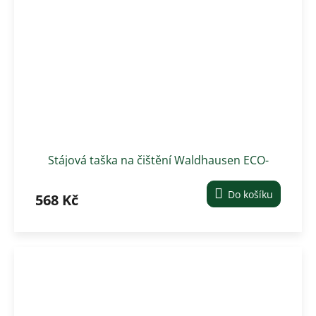
Stájová taška na čištění Waldhausen ECO-
multibag- růžová
Do košíku
568 Kč