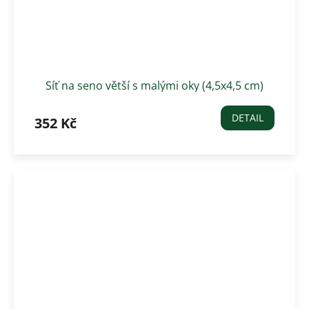
Síť na seno větší s malými oky (4,5x4,5 cm)
DETAIL
352 Kč