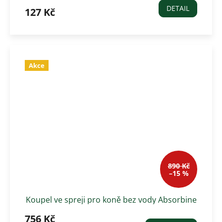
DETAIL
127 Kč
Akce
890 Kč
–15 %
Koupel ve spreji pro koně bez vody Absorbine
Miracle groom, 946ml
756 Kč