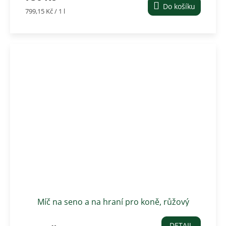
Do košíku
Měrná
799,15 Kč / 1 l
cena:
Míč na seno a na hraní pro koně, růžový
DETAIL