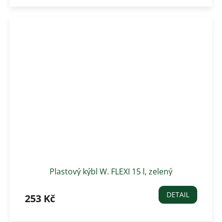
Plastový kýbl W. FLEXI 15 l, zelený
DETAIL
253 Kč