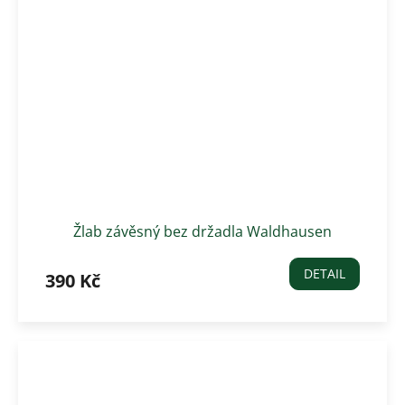
Žlab závěsný bez držadla Waldhausen
DETAIL
390 Kč