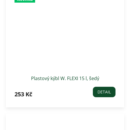
Plastový kýbl W. FLEXI 15 l, šedý
DETAIL
253 Kč