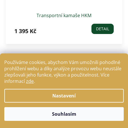
Transportní kamaše HKM
DETAIL
1 395 Kč
Používáme cookies, abychom Vám umožnili pohodlné
prohlížení webu a díky analýze provozu webu neustále
zlepšovali jeho funkce, výkon a použitelnost. Více
informací
zde
.
Nastavení
Souhlasím