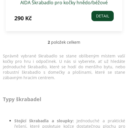
AIDA Škrabadlo pro kočky hnědo/béžové
DETAIL
290 Kč
2
položek celkem
O
v
l
Správně vybrané škrabadlo se stane oblíbeným místem vaší
á
kočky pro hru i odpočinek. U nás si vyberete, ať už hledáte
d
jednoduché škrabadlo, které se hodí do menšího bytu, nebo
a
robustní škrabadlo s domečky a plošinami, které se stane
c
zábavným hracím centrem.
í
p
r
v
Typy škrabadel
k
y
v
ý
Stojící škrabadla a sloupky:
Jednoduché a praktické
p
řešení, které poskytuje kočce dostatečnou plochu pro