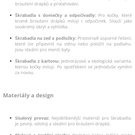
i
broušení drápků a protahování.
s
u
Škrabadla s domečky a odpočívadly:
Pro kočky, které
kromě broušení drápků milují i odpočinek. Slouží jako
soukromý úkryt a vyhlídka.
Škrabadla na zeď a podložky:
Prostorově úsporné řešení,
které lze připevnit na stěnu nebo položit na podlahu.
Jsou ideální pro menší byty.
Škrabadla z kartonu:
Jednorázová a ekologická varianta,
kterou kočky milují. Po opotřebení se jednoduše vymění
za novou.
Materiály a design
Sisalový provaz:
Nejoblíbenější materiál pro škrabadla.
Je pevný, odolný a ideální pro broušení drápků.