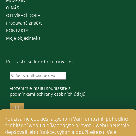
MAGAZÍN
O NÁS
OTEVÍRACÍ DOBA
Prodávané značky
KONTAKTY
Moje objednávka
Přihlaste se k odběru novinek
Vložením e-mailu souhlasíte s
podmínkami ochrany osobních údajů
PŘIHLÁSIT
SE
Používáme cookies, abychom Vám umožnili pohodlné
prohlížení webu a díky analýze provozu webu neustále
zlepšovali jeho funkce, výkon a použitelnost. Více