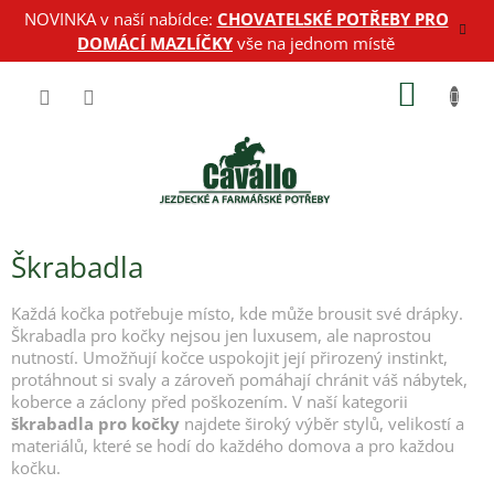
Přejít
NOVINKA v naší nabídce:
CHOVATELSKÉ POTŘEBY PRO
na
DOMÁCÍ MAZLÍČKY
vše na jednom místě
obsah
NÁKUP
KOŠÍK
Škrabadla
Každá kočka potřebuje místo, kde může brousit své drápky.
Škrabadla pro kočky nejsou jen luxusem, ale naprostou
nutností. Umožňují kočce uspokojit její přirozený instinkt,
protáhnout si svaly a zároveň pomáhají chránit váš nábytek,
koberce a záclony před poškozením. V naší kategorii
škrabadla pro kočky
najdete široký výběr stylů, velikostí a
materiálů, které se hodí do každého domova a pro každou
kočku.