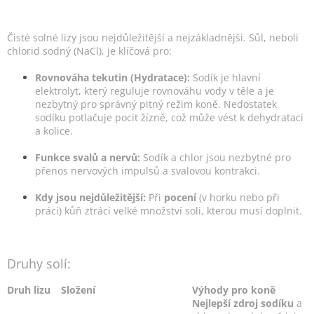
d
a
c
Čisté solné lizy jsou nejdůležitější a nejzákladnější. Sůl, neboli
í
chlorid sodný (NaCl), je klíčová pro:
p
r
Rovnováha tekutin (Hydratace):
Sodík je hlavní
v
elektrolyt, který reguluje rovnováhu vody v těle a je
k
nezbytný pro správný pitný režim koně. Nedostatek
y
sodíku potlačuje pocit žízně, což může vést k dehydrataci
v
a kolice.
ý
p
Funkce svalů a nervů:
Sodík a chlor jsou nezbytné pro
i
přenos nervových impulsů a svalovou kontrakci.
s
u
Kdy jsou nejdůležitější:
Při
pocení
(v horku nebo při
práci) kůň ztrácí velké množství soli, kterou musí doplnit.
Druhy solí:
Druh lizu
Složení
Výhody pro koně
Nejlepší zdroj sodíku
a