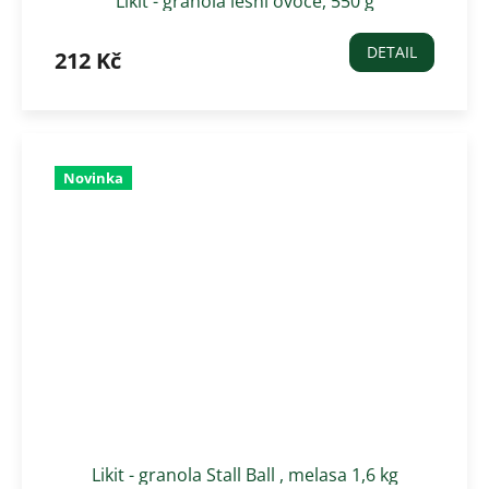
Likit - granola lesní ovoce, 550 g
DETAIL
212 Kč
Novinka
Likit - granola Stall Ball , melasa 1,6 kg