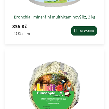
ů
Bronchial, minerální multivitaminový liz, 3 kg
336 Kč
Do košíku
Měrná
112 Kč / 1 kg
cena: