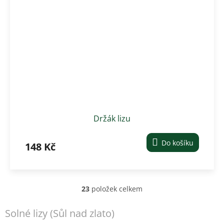
Držák lizu
Do košíku
148 Kč
23
položek celkem
O
v
l
Solné lizy (Sůl nad zlato)
á