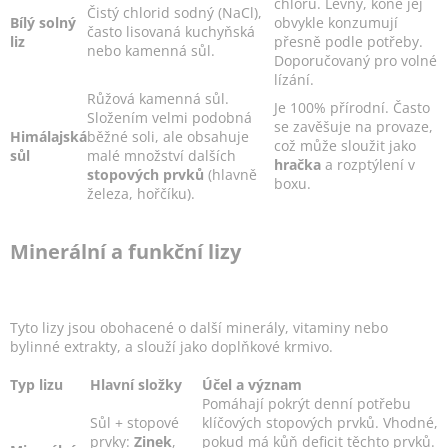
chloru. Levný, koně jej
Čistý chlorid sodný (NaCl),
Bílý solný
obvykle konzumují
často lisovaná kuchyňská
liz
přesně podle potřeby.
nebo kamenná sůl.
Doporučovaný pro volné
lízání.
Růžová kamenná sůl.
Je 100% přírodní. Často
Složením velmi podobná
se zavěšuje na provaze,
Himálajská
běžné soli, ale obsahuje
což může sloužit jako
sůl
malé množství dalších
hračka
a rozptýlení v
stopových prvků
(hlavně
boxu.
železa, hořčíku).
Minerální a funkční lizy
Tyto lizy jsou obohacené o další minerály, vitaminy nebo
bylinné extrakty, a slouží jako doplňkové krmivo.
Typ lizu
Hlavní složky
Účel a význam
Pomáhají pokrýt denní potřebu
Sůl + stopové
klíčových stopových prvků. Vhodné,
prvky:
Zinek
,
pokud má kůň deficit těchto prvků.