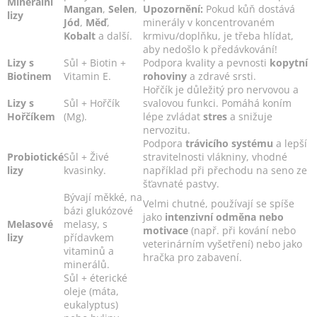
Minerální
Mangan
,
Selen
,
Upozornění:
Pokud kůň dostává
lizy
Jód
,
Měď
,
minerály v koncentrovaném
Kobalt
a další.
krmivu/doplňku, je třeba hlídat,
aby nedošlo k předávkování!
Lizy s
Sůl + Biotin +
Podpora kvality a pevnosti
kopytní
Biotinem
Vitamin E.
rohoviny
a zdravé srsti.
Hořčík je důležitý pro nervovou a
Lizy s
Sůl + Hořčík
svalovou funkci. Pomáhá koním
Hořčíkem
(Mg).
lépe zvládat
stres
a snižuje
nervozitu.
Podpora
trávicího systému
a lepší
Probiotické
Sůl + Živé
stravitelnosti vlákniny, vhodné
lizy
kvasinky.
například při přechodu na seno ze
šťavnaté pastvy.
Bývají měkké, na
Velmi chutné, používají se spíše
bázi glukózové
jako
intenzivní odměna nebo
Melasové
melasy, s
motivace
(např. při kování nebo
lizy
přídavkem
veterinárním vyšetření) nebo jako
vitaminů a
hračka pro zabavení.
minerálů.
Sůl + éterické
oleje (máta,
eukalyptus)