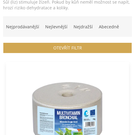
Sůl (liz) stimuluje žízeň. Pokud by kůň neměl možnost se napít,
hrozí riziko dehydratace a koliky.
Ř
a
Nejprodávanější
Nejlevnější
Nejdražší
Abecedně
z
e
n
OTEVŘÍT FILTR
í
p
V
r
ý
o
p
d
i
u
s
k
p
t
r
ů
o
d
u
k
t