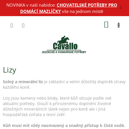
Přejít
NOVINKA v naší nabídce:
CHOVATELSKÉ POTŘEBY PRO
na
DOMÁCÍ MAZLÍČKY
vše na jednom místě
obsah
NÁKUP
KOŠÍK
Lizy
Solný a minerální liz
je základní a velmi důležitý doplněk stravy
každého koně.
Lizy jsou kameny nebo bloky, které kůň olizuje podle své
aktuální potřeby. Slouží k přirozenému doplnění životně
důležitých minerálních látek nejen pro koně ale i jiná
hospodářská zvířata a lesní zvěř.
Kůň musí mít vždy neomezený a snadný přístup k čisté vodě.