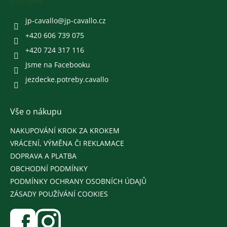
y
t
v
í
jp-cavallo
@
jp-cavallo.cz
ý
p
+420 606 739 075
i
+420 724 317 116
s
u
Jsme na Facebooku
jezdecke.potreby.cavallo
Vše o nákupu
NAKUPOVÁNÍ KROK ZA KROKEM
VRÁCENÍ, VÝMĚNA ČI REKLAMACE
DOPRAVA A PLATBA
OBCHODNÍ PODMÍNKY
PODMÍNKY OCHRANY OSOBNÍCH ÚDAJŮ
ZÁSADY POUŽÍVÁNÍ COOKIES