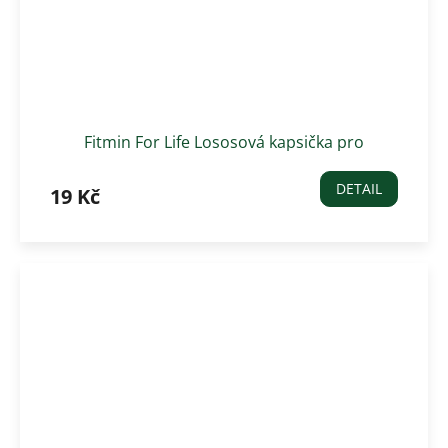
Fitmin For Life Lososová kapsička pro
kastrované kočky 85 g
DETAIL
19 Kč