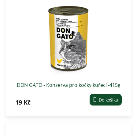
DON GATO - Konzerva pro kočky kuřecí -415g
Do košíku
19 Kč