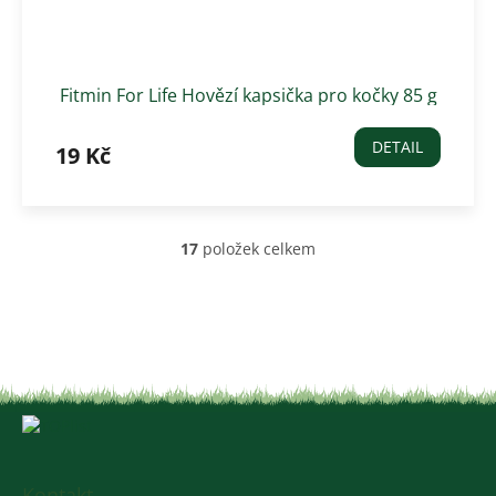
Fitmin For Life Hovězí kapsička pro kočky 85 g
DETAIL
19 Kč
17
položek celkem
O
v
l
á
d
a
c
í
Z
p
á
r
v
p
k
a
Kontakt