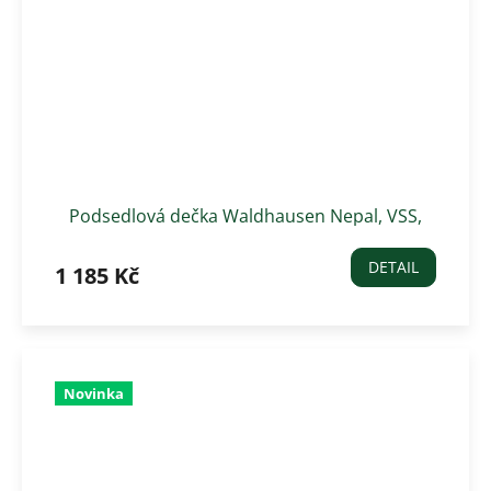
Podsedlová dečka Waldhausen Nepal, VSS,
hnědá
DETAIL
1 185 Kč
Novinka