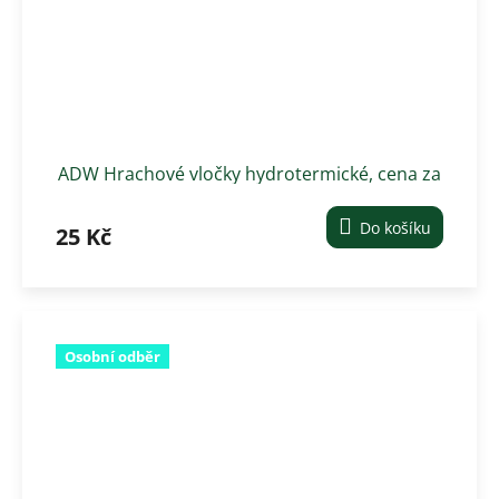
ADW Hrachové vločky hydrotermické, cena za
1 kg
Do košíku
25 Kč
Osobní odběr