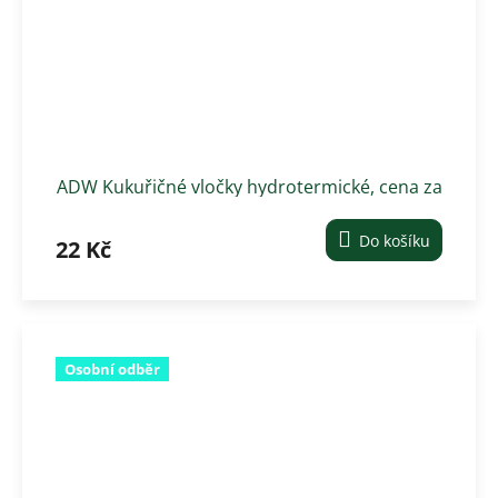
ADW Kukuřičné vločky hydrotermické, cena za
1 kg
Do košíku
22 Kč
Osobní odběr