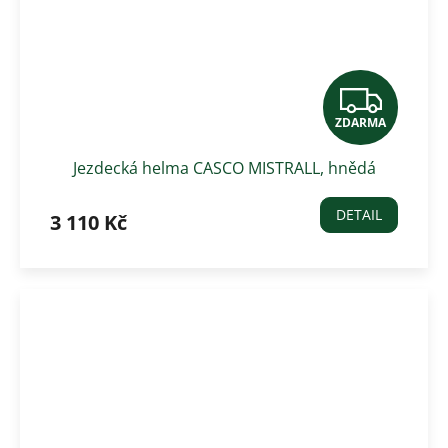
Z
ZDARMA
D
Jezdecká helma CASCO MISTRALL, hnědá
A
R
DETAIL
3 110 Kč
M
A