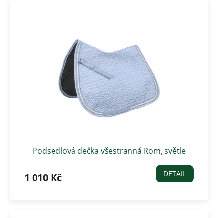
Podsedlová dečka všestranná Rom, světle
modrá
DETAIL
1 010 Kč