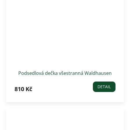
Podsedlová dečka všestranná Waldhausen
Florence, červená
DETAIL
810 Kč