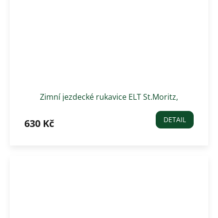
Zimní jezdecké rukavice ELT St.Moritz,
petrolejově modrá
DETAIL
630 Kč