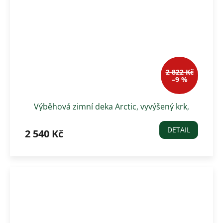
2 822 Kč
–9 %
Výběhová zimní deka Arctic, vyvýšený krk,
100g, tmavě modrá
DETAIL
2 540 Kč