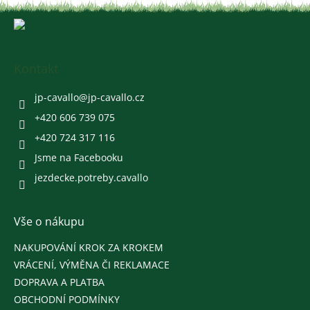
Z
á
p
a
Kontakt
t
í
jp-cavallo
@
jp-cavallo.cz
+420 606 739 075
+420 724 317 116
Jsme na Facebooku
jezdecke.potreby.cavallo
Vše o nákupu
NAKUPOVÁNÍ KROK ZA KROKEM
VRÁCENÍ, VÝMĚNA ČI REKLAMACE
DOPRAVA A PLATBA
OBCHODNÍ PODMÍNKY