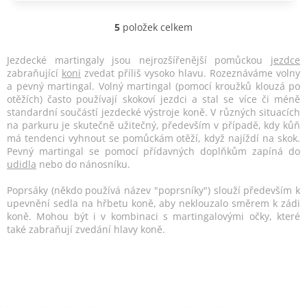
5
položek celkem
O
v
l
Jezdecké martingaly jsou nejrozšířenější pomůckou
jezdce
á
zabraňující
koni
zvedat příliš vysoko hlavu. Rozeznáváme volny
d
a pevný martingal. Volný martingal (pomocí kroužků klouzá po
a
otěžích) často používají skokoví jezdci a stal se více či méně
c
standardní součástí jezdecké výstroje koně. V různých situacích
í
na parkuru je skutečně užitečný, především v případě, kdy kůň
p
má tendenci vyhnout se pomůckám otěží, když najíždí na skok.
r
Pevný martingal se pomocí přídavných doplňkům zapíná do
v
udidla
nebo do nánosníku.
k
y
Poprsáky (někdo používá název "poprsníky") slouží především k
v
upevnění sedla na hřbetu koně, aby neklouzalo směrem k zádi
ý
koně. Mohou být i v kombinaci s martingalovými očky, které
p
také zabraňují zvedání hlavy koně.
i
s
u