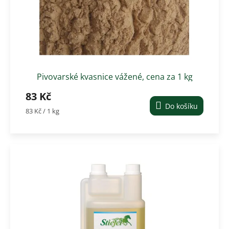
d
u
k
t
ů
Pivovarské kvasnice vážené, cena za 1 kg
83 Kč
Do košíku
Měrná
83 Kč / 1 kg
cena: