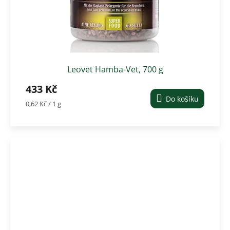
Leovet Hamba-Vet, 700 g
433 Kč
Do košíku
Měrná
0,62 Kč / 1 g
cena: