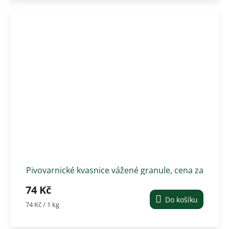
Pivovarnické kvasnice vážené granule, cena za
1 kg
74 Kč
Do košíku
Měrná
74 Kč / 1 kg
cena: