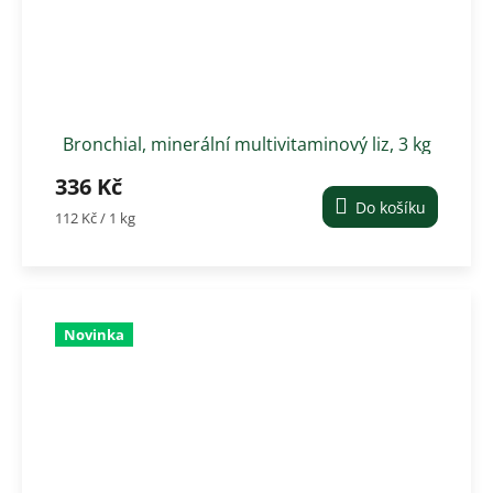
Bronchial, minerální multivitaminový liz, 3 kg
336 Kč
Do košíku
Měrná
112 Kč / 1 kg
cena:
Novinka