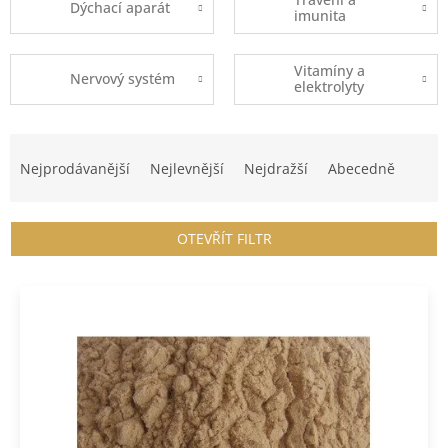
Dýchací aparát
imunita
Vitamíny a
Nervový systém
elektrolyty
Ř
a
Nejprodávanější
Nejlevnější
Nejdražší
Abecedně
z
e
n
OTEVŘÍT FILTR
í
p
V
r
ý
o
p
d
i
u
s
k
p
t
r
ů
o