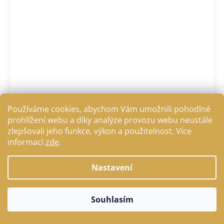
Používáme cookies, abychom Vám umožnili pohodlné
prohlížení webu a díky analýze provozu webu neustále
zlepšovali jeho funkce, výkon a použitelnost. Více
Mikrop SE-VIT (selen a vitamín E) 1 kg
informací
zde
.
Do košíku
338 Kč
Nastavení
Souhlasím