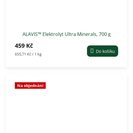
ALAVIS™ Elektrolyt Ultra Minerals, 700 g
459 Kč
Do košíku
Měrná
655,71 Kč / 1 kg
cena:
Na objednání