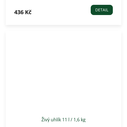
mikroflory
DETAIL
436 Kč
Živý uhlík 11 l / 1,6 kg