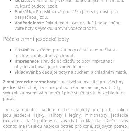
Izolace:
Zvolte si boty s izolací odpovídající míře chladu,
ve které budete jezdit.
Podrážka:
Protiskluzová podrážka je nezbytností pro
bezpečnou jízdu.
Voděodolnost:
Pokud jedete často v dešti nebo sněhu,
volte boty s vysokou úrovní voděodolnosti.
Péče o zimní jezdecké boty
Čištění:
Po každém použití boty očistěte od nečistot a
nechte je důkladně vyschnout.
Impregnace:
Pravidelně ošetřujte boty impregnací,
abyste zachovali jejich voděodolnost.
Skladování:
Skladujte boty na suchém a chladném místě.
Zimní jezdecké termoboty
jsou skvělou investicí pro všechny
jezdce, kteří chtějí i v zimě pohodlně a bezpečně jezdit. Díky
svým vlastnostem vám umožní plně si užít jízdu bez ohledu na
počasí
V naší nabídce najdete i další doplňky pro jezdce jakou
jsou
jezdecké rajtky, kalhoty i legíny
,
minichapsy
,
jezdecké
rukavice
a další
potřeby na závody
i na klasické ježdění. Náš
obchod má i velikou nabídku
potřeb pro koně
,
stájových potřeb
,