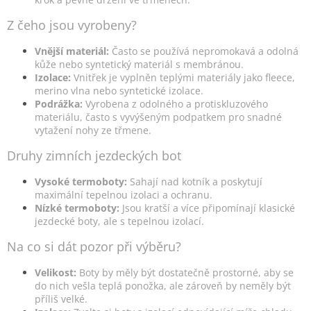
Z čeho jsou vyrobeny?
Vnější materiál:
Často se používá nepromokavá a odolná
kůže nebo syntetický materiál s membránou.
Izolace:
Vnitřek je vyplněn teplými materiály jako fleece,
merino vlna nebo syntetické izolace.
Podrážka:
Vyrobena z odolného a protiskluzového
materiálu, často s vyvýšeným podpatkem pro snadné
vytažení nohy ze třmene.
Druhy zimních jezdeckých bot
Vysoké termoboty:
Sahají nad kotník a poskytují
maximální tepelnou izolaci a ochranu.
Nízké termoboty:
Jsou kratší a více připomínají klasické
jezdecké boty, ale s tepelnou izolací.
Na co si dát pozor při výběru?
Velikost:
Boty by měly být dostatečně prostorné, aby se
do nich vešla teplá ponožka, ale zároveň by neměly být
příliš velké.