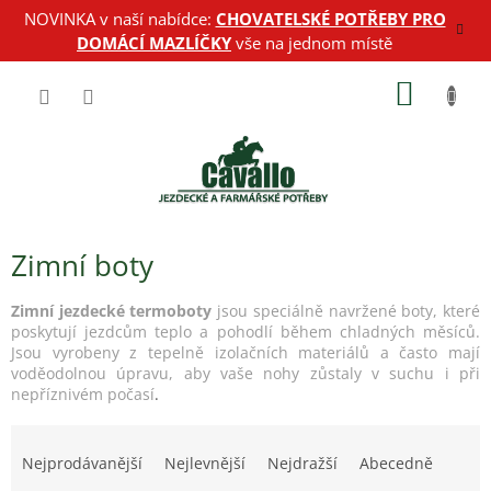
Přejít
NOVINKA v naší nabídce:
CHOVATELSKÉ POTŘEBY PRO
na
DOMÁCÍ MAZLÍČKY
vše na jednom místě
obsah
NÁKUP
KOŠÍK
Zimní boty
Zimní jezdecké termoboty
jsou speciálně navržené boty, které
poskytují jezdcům teplo a pohodlí během chladných měsíců.
Jsou vyrobeny z tepelně izolačních materiálů a často mají
voděodolnou úpravu, aby vaše nohy zůstaly v suchu i při
nepříznivém počasí
.
Ř
a
Nejprodávanější
Nejlevnější
Nejdražší
Abecedně
z