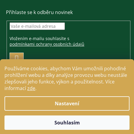
Přihlaste se k odběru novinek
Vložením e-mailu souhlasíte s
podmínkami ochrany osobních údajů
PŘIHLÁSIT
SE
Používáme cookies, abychom Vám umožnili pohodlné
prohlížení webu a díky analýze provozu webu neustále
zlepšovali jeho funkce, výkon a použitelnost. Více
informací
zde
.
Vytvořil Shoptet
Nastavení
Copyright 2026
Jezdecké a farmářské potřeby Cavallo
.
Souhlasím
Všechna práva vyhrazena.