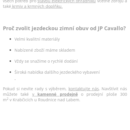
všech potřeb pro
stavbu elektrických ohradníků
včetně zdrojů a
také
krmiv a krmných doplňku.
Proč zvolit jezdeckou zimní obuv od JP Cavallo?
Velmi kvalitní materiály
Nabízené zboží máme skladem
Vždy se snažíme o rychlé dodání
Široká nabídka dalšího jezdeckého vybavení
Pokud si nevíte rady s výběrem,
kontaktujte nás
. Navštívit nás
můžete také
v
kamenné prodejně
o prodejní ploše 300
2
m
v Krabčicích u Roudnice nad Labem.