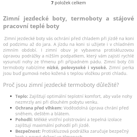
7
položek celkem
O
v
l
Zimní jezdecké boty, termoboty a stájové
á
pracovní teplé boty
d
a
Zimní jezdecké boty vás ochrání před chladem při jízdě na koni
c
od podzimu až do jara. A jízdu na koni si užijete i v chladném
í
zimním období. I zimní obuv je vybavena protiskluzovou
p
úpravou podrážky a nižším podpatkem, který vám zajistí rychlé
r
vysunutí nohy ze třmenu při případném pádu. Zimní boty čili
v
termoboty nabízíme
nízké, polovysoké i vysoké.
Zimní perka
k
jsou buď gumová nebo kožená s teplou vložkou proti chladu.
y
v
Proč jsou zimní jezdecké termoboty důležité?
ý
p
Teplo:
Zajišťují optimální teplotní komfort, aby vaše nohy
i
nezmrzly ani při dlouhém pobytu venku.
s
Ochrana před vlhkem:
Voděodolná úprava chrání před
u
sněhem, deštěm a blátem.
Pohodlí:
Měkké vnitřní polstrování a tepelná izolace
zajišťují maximální pohodlí při jízdě.
Bezpečnost:
Protiskluzová podrážka zaručuje bezpečný
krok a pevné držení ve třmenech.