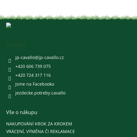
Z
á
p
a
Kontakt
t
í
jp-cavallo
@
jp-cavallo.cz
+420 606 739 075
+420 724 317 116
Jsme na Facebooku
jezdecke.potreby.cavallo
Vše o nákupu
NAKUPOVÁNÍ KROK ZA KROKEM
VRÁCENÍ, VÝMĚNA ČI REKLAMACE