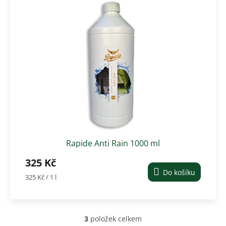
Rapide Anti Rain 1000 ml
325 Kč
Do košíku
Měrná
325 Kč / 1 l
cena:
3
položek celkem
O