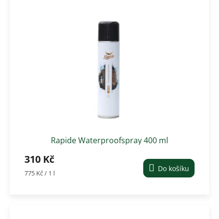
Rapide Waterproofspray 400 ml
310 Kč
Do košíku
Měrná
775 Kč / 1 l
cena: