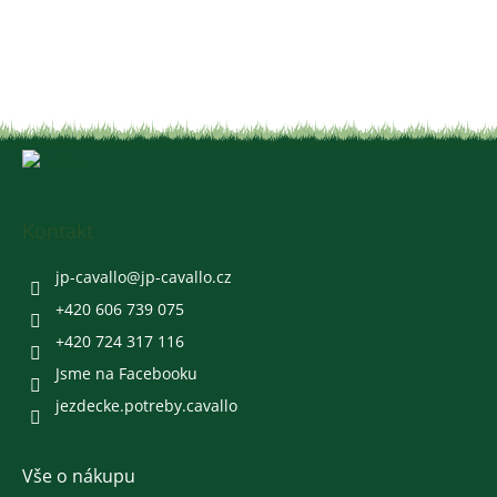
v
l
á
d
a
c
í
Z
p
á
r
v
p
k
a
Kontakt
y
t
v
í
jp-cavallo
@
jp-cavallo.cz
ý
p
+420 606 739 075
i
+420 724 317 116
s
u
Jsme na Facebooku
jezdecke.potreby.cavallo
Vše o nákupu