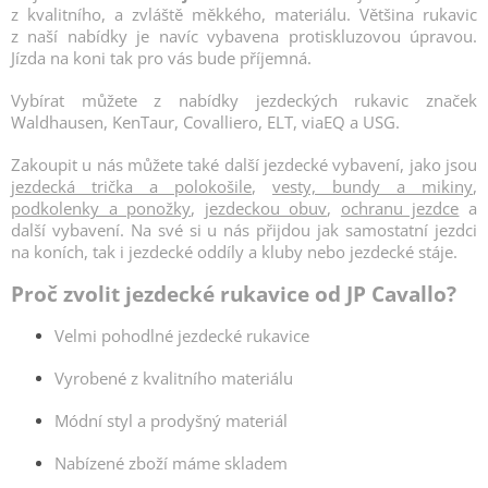
v
z kvalitního, a zvláště měkkého, materiálu. Většina rukavic
k
z naší nabídky je navíc vybavena protiskluzovou úpravou.
y
Jízda na koni tak pro vás bude příjemná.
v
ý
Vybírat můžete z nabídky jezdeckých rukavic značek
p
Waldhausen, KenTaur, Covalliero, ELT, viaEQ a USG.
i
s
Zakoupit u nás můžete také další jezdecké vybavení, jako jsou
u
jezdecká trička a polokošile
,
vesty, bundy a mikiny
,
podkolenky a ponožky
,
jezdeckou obuv
,
ochranu jezdce
a
další vybavení. Na své si u nás přijdou jak samostatní jezdci
na koních, tak i jezdecké oddíly a kluby nebo jezdecké stáje.
Proč zvolit jezdecké rukavice od JP Cavallo?
Velmi pohodlné jezdecké rukavice
Vyrobené z kvalitního materiálu
Módní styl a prodyšný materiál
Nabízené zboží máme skladem