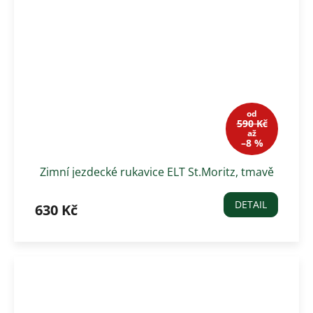
od
590 Kč
až
–8 %
Zimní jezdecké rukavice ELT St.Moritz, tmavě
modré
DETAIL
630 Kč