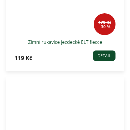
170 Kč
–30 %
Zimní rukavice jezdecké ELT flecce
DETAIL
119 Kč