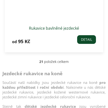
Rukavice bavlněné jezdecké
DETAIL
95 Kč
od
21
položek celkem
O
v
l
Jezdecké rukavice na koně
á
d
Součástí naší nabídky jsou jezdecké rukavice na koně
pro
a
každou příležitost i roční období
. Naleznete u nás dětské
c
jezdecké rukavice, jezdecké kožené westernové rukavice,
í
jezdecké zimní rukavice i jezdecké celoroční rukavice.
p
r
Stejně tak
dětské jezdecké rukavice
jsou vyrobené