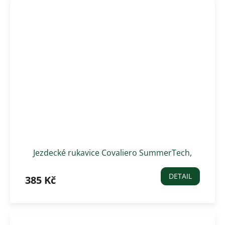
Jezdecké rukavice Covaliero SummerTech,
černé
DETAIL
385 Kč