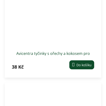
Avicentra tyčinky s ořechy a kokosem pro
velké hlodavce 2 ks
Do košíku
38 Kč