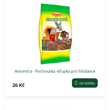
o
p
d
i
u
s
k
p
t
r
ů
o
d
u
k
t
ů
Avicentra - Pochoutka -křupky pro hlodavce
200g
Do košíku
26 Kč