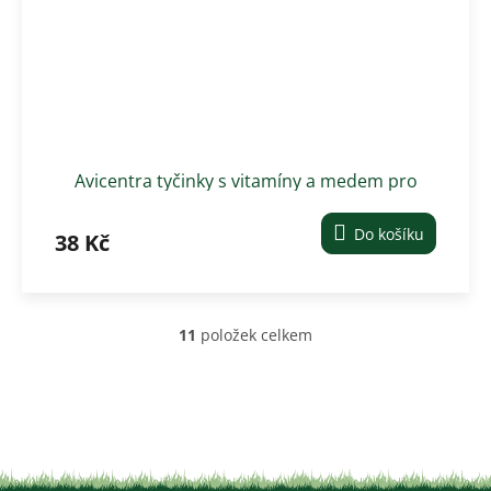
Avicentra tyčinky s vitamíny a medem pro
malé hlodavce 2 ks
Do košíku
38 Kč
11
položek celkem
O
v
l
á
d
a
c
í