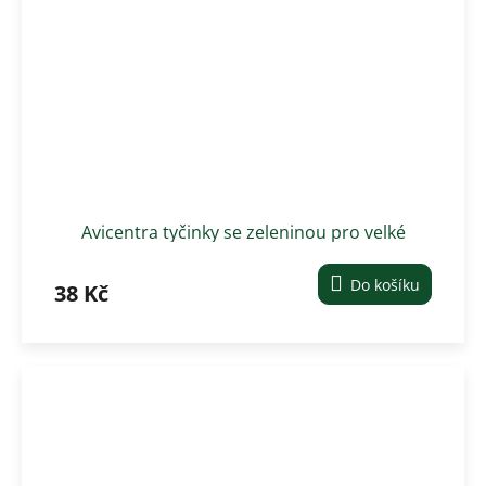
Avicentra tyčinky se zeleninou pro velké
hlodavce 2 ks
Do košíku
38 Kč