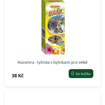
Avicentra - tyčinka s bylinkami pro velké
hlodavce 2 ks
Do košíku
38 Kč