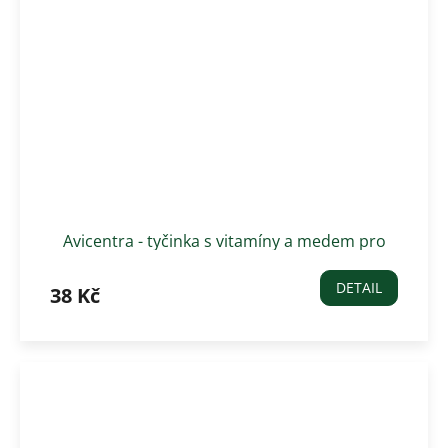
Avicentra - tyčinka s vitamíny a medem pro
velké hlodavce 2 ks
DETAIL
38 Kč