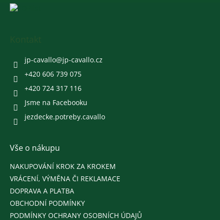
Z
p
á
r
v
p
k
a
Kontakt
y
t
v
í
jp-cavallo
@
jp-cavallo.cz
ý
p
+420 606 739 075
i
+420 724 317 116
s
u
Jsme na Facebooku
jezdecke.potreby.cavallo
Vše o nákupu
NAKUPOVÁNÍ KROK ZA KROKEM
VRÁCENÍ, VÝMĚNA ČI REKLAMACE
DOPRAVA A PLATBA
OBCHODNÍ PODMÍNKY
PODMÍNKY OCHRANY OSOBNÍCH ÚDAJŮ