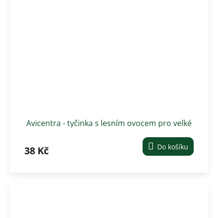
Avicentra - tyčinka s lesním ovocem pro velké
hlodavce 2 ks
Do košíku
38 Kč