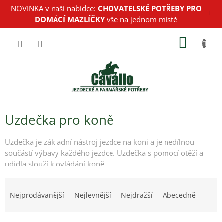
Přejít
NOVINKA v naší nabídce:
CHOVATELSKÉ POTŘEBY PRO
na
DOMÁCÍ MAZLÍČKY
vše na jednom místě
obsah
NÁKUP
KOŠÍK
Uzdečka pro koně
Uzdečka je základní nástroj jezdce na koni a j
e nedílnou
součástí výbavy každého jezdce. Uzdečka s pomocí otěží a
udidla slouží k ovládání koně.
Ř
a
Nejprodávanější
Nejlevnější
Nejdražší
Abecedně
z
e