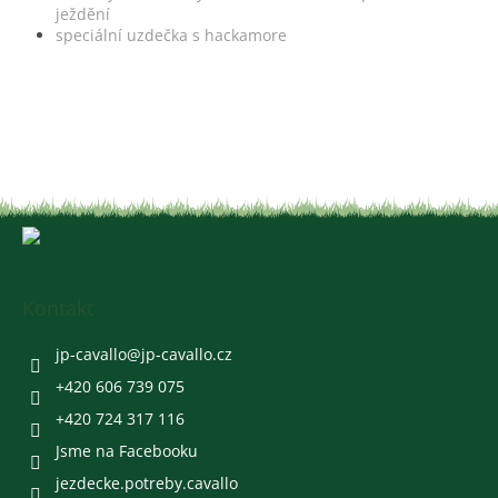
ježdění
speciální uzdečka s hackamore
Z
á
p
a
Kontakt
t
í
jp-cavallo
@
jp-cavallo.cz
+420 606 739 075
+420 724 317 116
Jsme na Facebooku
jezdecke.potreby.cavallo