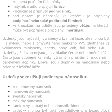
k
zdobená prošitím či kamínky
y
nátylník a udidlo spojují
lícnice
,
v
k lícnicím je připnutý
podhrdelník,
ý
nad nosem je nánosník, ke kterému je připojený
p
podpínací nebo také podbradní řemínek,
i
ke kroužkům na udidle jsou připojeny
otěže
, na kterých
s
může být popřípadě připojený i
martingal.
u
U
zdečky jsou nejčastěji vyráběny z kvalitní kůže, ale mohou být
i z nylonu nebo z omyvatelného měkkého PVC (Biothane) ve
velikostech minishetty, shetty, pony, cob, full nebo X-full.
Uzdečky již dávno nejsou jen z hladké černé nebo hnědé kůže.
Často jsou zdobené kamínky, výrazným prošitím či moderními
barevnými doplňky. Líbivé jsou i doplňky na nánosníku nebo
čelence z leštěné kůže.
Uzdečky se rozlišují podle typu nánosníku:
kombinovaný nánosník
hannoverský nánosník
švédský nánosník
mexický nánosník
ramínkový, zubatý nebo nánosník "kineton"
uzdečky mohou být také bezudidlové pro bezudidlové