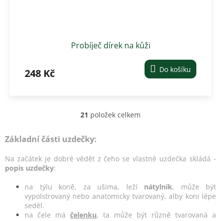
Probíječ dírek na kůži
Do košíku
248 Kč
21
položek celkem
O
v
l
Základní části uzdečky:
á
d
Na začátek je dobré vědět z čeho se vlastně uzdečka skládá -
a
popis uzdečky
:
c
í
na týlu koně, za ušima, leží
nátylník
, může být
p
vypolstrovaný nebo anatomicky tvarovaný, alby koni lépe
r
seděl.
v
na čele má
čelenku
, ta může být různě tvarovaná a