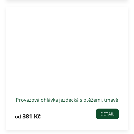
Provazová ohlávka jezdecká s otěžemi, tmavě
zelená
DETAIL
381 Kč
od