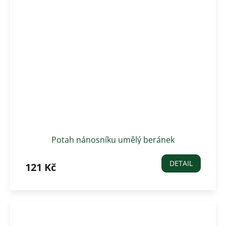
Potah nánosníku umělý beránek
DETAIL
121 Kč