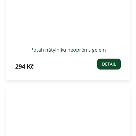
Potah nátylníku neoprén s gelem
DETAIL
294 Kč