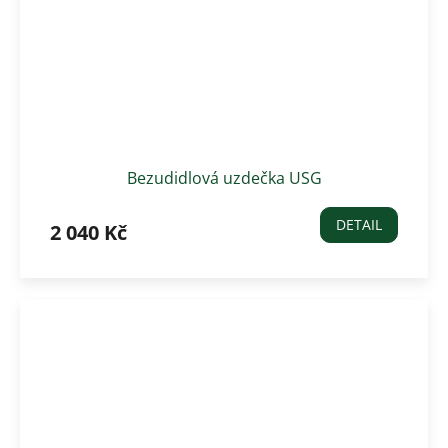
Bezudidlová uzdečka USG
DETAIL
2 040 Kč