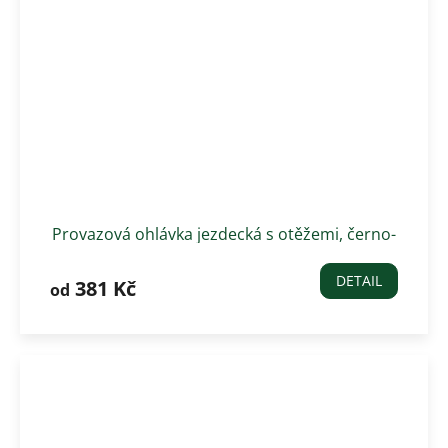
Provazová ohlávka jezdecká s otěžemi, černo-
hnědá
DETAIL
381 Kč
od