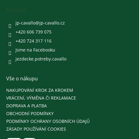
p
a
Kontakt
t
í
jp-cavallo
@
jp-cavallo.cz
+420 606 739 075
+420 724 317 116
Jsme na Facebooku
jezdecke.potreby.cavallo
Vše o nákupu
NAKUPOVÁNÍ KROK ZA KROKEM
VRÁCENÍ, VÝMĚNA ČI REKLAMACE
DOPRAVA A PLATBA
OBCHODNÍ PODMÍNKY
PODMÍNKY OCHRANY OSOBNÍCH ÚDAJŮ
ZÁSADY POUŽÍVÁNÍ COOKIES