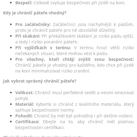
Bezpečí:
Celkově zvyšuje bezpečnost při jízdě na koni.
Kdy je chránič páteře vhodný?
Pro začátečníky:
Začátečníci jsou náchylnější k pádům,
proto je chránič páteře pro ně obzvláště důležitý.
Při skákání:
Při překážkovém skákání je riziko pádu vyšší,
a tedy i riziko poranění páteře.
Při vyjížďkách v terénu:
V terénu hrozí větší riziko
nečekaných situací, které mohou vést k pádu.
Pro všechny, kteří chtějí zvýšit svou bezpečnost:
Chránič páteře je vhodný pro každého, kdo chce při jízdě
na koni minimalizovat riziko zranění.
Jak vybrat správný chránič páteře?
Velikost:
Chránič musí perfektně sedět a nesmí omezovat
pohyb.
Materiál:
Vyberte si chránič z kvalitního materiálu, který
splňuje bezpečnostní normy.
Pohodlí:
Chránič by měl být pohodlný i při delším nošení.
Certifikace:
Dbejte na to, aby chránič měl platnou
bezpečnostní certifikaci.