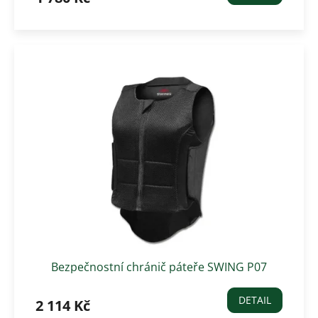
Bezpečnostní chránič páteře SWING P07
dětský
DETAIL
2 114 Kč