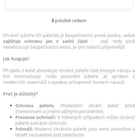
3
položek celkem
O
v
l
Chránič páteře čili páteřák je bezpečnostní prvek jezdce, avšak
á
zajišťuje ochranu jen v zadní části
- zad, tedy plně
d
nenahrazuje bezpečnostní vestu. Je pro nošení příjemnější.
a
c
Jak funguje?
í
p
Při pádu z koně absorbuje chránič páteře část energie nárazu a
r
tím minimalizuje riziko poranění páteře. Je vyroben z
v
moderních materiálů s vysokou schopností tlumení nárazů.
k
y
Proč je důležitý?
v
ý
Ochrana páteře:
Především chrání páteř před
p
zlomeninami a jinými vážnými poraněními.
i
Prevence ochrnutí:
V některých případech může chránič
s
páteře zabránit ochrnutí.
u
Pohodlí:
Moderní chrániče páteře jsou velmi pohodlné a
téměř neznatelné pod oblečením.