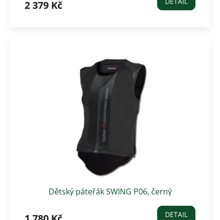
DETAIL
2 379 Kč
Dětský páteřák SWING P06, černý
DETAIL
1 780 Kč