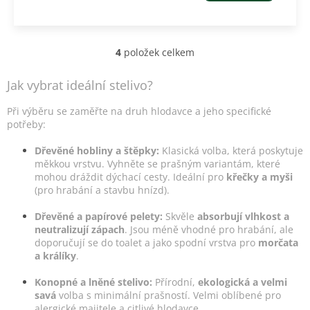
4
položek celkem
O
v
l
Jak vybrat ideální stelivo?
á
d
Při výběru se zaměřte na druh hlodavce a jeho specifické
a
potřeby:
c
í
Dřevěné hobliny a štěpky:
Klasická volba, která poskytuje
p
měkkou vrstvu. Vyhněte se prašným variantám, které
r
mohou dráždit dýchací cesty. Ideální pro
křečky a myši
v
(pro hrabání a stavbu hnízd).
k
y
Dřevěné a papírové pelety:
Skvěle
absorbují vlhkost a
v
neutralizují zápach
. Jsou méně vhodné pro hrabání, ale
ý
doporučují se do toalet a jako spodní vrstva pro
morčata
p
a králíky
.
i
s
Konopné a lněné stelivo:
Přírodní,
ekologická a velmi
u
savá
volba s minimální prašností. Velmi oblíbené pro
alergické majitele a citlivé hlodavce.