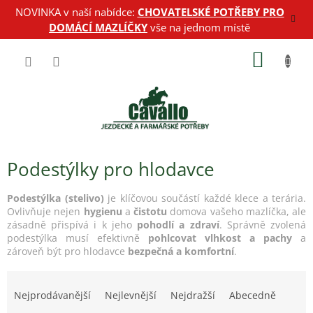
Přejít
NOVINKA v naší nabídce:
CHOVATELSKÉ POTŘEBY PRO
na
DOMÁCÍ MAZLÍČKY
vše na jednom místě
obsah
NÁKUP
KOŠÍK
Podestýlky pro hlodavce
Podestýlka (stelivo)
je klíčovou součástí každé klece a terária.
Ovlivňuje nejen
hygienu
a
čistotu
domova vašeho mazlíčka, ale
zásadně přispívá i k jeho
pohodlí a zdraví
. Správně zvolená
podestýlka musí efektivně
pohlcovat vlhkost a pachy
a
zároveň být pro hlodavce
bezpečná a komfortní
.
Ř
a
Nejprodávanější
Nejlevnější
Nejdražší
Abecedně
z