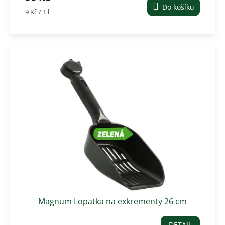
Do košíku
Měrná
9 Kč / 1 l
cena:
Magnum Lopatka na exkrementy 26 cm
DETAIL