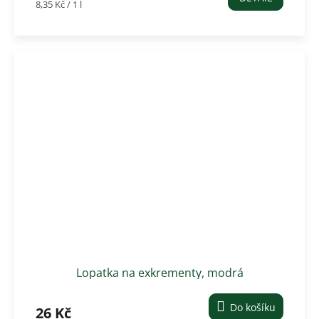
Měrná
8,35 Kč / 1 l
cena:
Lopatka na exkrementy, modrá
Do košíku
26 Kč