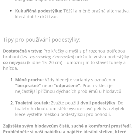
Kukuřičná podestýlka:
Těžší a méně prašná alternativa,
která dobře drží tvar.
Tipy pro používání podestýlky:
Dostatečná vrstva:
Pro křečky a myši s přirozenou potřebou
hrabání (tzv.
burrowing / norování
) udržujte vrstvu podestýlky
co nejvyšší
(klidně 15–20 cm) – umožní jim to stavět tunely a
hnízda.
Méně prachu:
Vždy hledejte varianty s označením
"bezprašné"
nebo
"odprášené"
. Prach v kleci je
nejčastější příčinou dýchacích problémů u hlodavců.
Toaletní koutek:
Zvažte použití
dvojí podestýlky
. Do
toaletního koutu umístěte vysoce savé pelety a zbytek
klece vystelte měkkou podestýlkou pro pohodlí.
Zajistěte svým hlodavcům čisté, suché a komfortní prostředí.
Prohlédněte si naši nabídku a najděte ideální stelivo, které