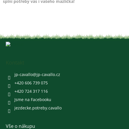
splní potřeby vás i vašeho mazlíčka!
Z
á
p
a
Kontakt
t
í
jp-cavallo
@
jp-cavallo.cz
+420 606 739 075
+420 724 317 116
Jsme na Facebooku
jezdecke.potreby.cavallo
Vše o nákupu