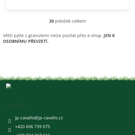
30
položek celkem
O
v
l
Větší pytle s granulemi nelze posílat přes e-shop.
JEN K
á
OSOBNÍMU PŘEVZETÍ.
d
a
c
í
p
r
v
Z
k
á
y
v
p
ý
a
Kontakt
p
t
i
í
jp-cavallo
@
jp-cavallo.cz
s
u
+420 606 739 075