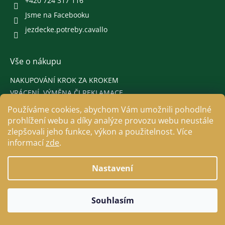
+420 724 317 116
Jsme na Facebooku
jezdecke.potreby.cavallo
Vše o nákupu
NAKUPOVÁNÍ KROK ZA KROKEM
VRÁCENÍ, VÝMĚNA ČI REKLAMACE
DOPRAVA A PLATBA
Používáme cookies, abychom Vám umožnili pohodlné
OBCHODNÍ PODMÍNKY
prohlížení webu a díky analýze provozu webu neustále
PODMÍNKY OCHRANY OSOBNÍCH ÚDAJŮ
zlepšovali jeho funkce, výkon a použitelnost. Více
informací
zde
.
ZÁSADY POUŽÍVÁNÍ COOKIES
Nastavení
Souhlasím