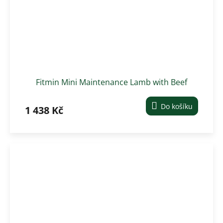
Fitmin Mini Maintenance Lamb with Beef
krmivo pro malé psy 12 kg
Do košíku
1 438 Kč