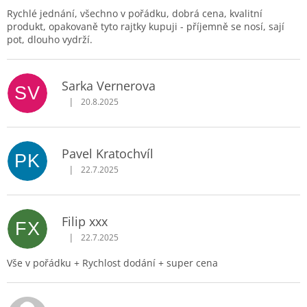
Rychlé jednání, všechno v pořádku, dobrá cena, kvalitní
produkt, opakovaně tyto rajtky kupuji - příjemně se nosí, sají
pot, dlouho vydrží.
Sarka Vernerova
SV
|
20.8.2025
Hodnocení obchodu je 5 z 5 hvězdiček.
Pavel Kratochvíl
PK
|
22.7.2025
Hodnocení obchodu je 5 z 5 hvězdiček.
Filip xxx
FX
|
22.7.2025
Hodnocení obchodu je 5 z 5 hvězdiček.
Vše v pořádku + Rychlost dodání + super cena