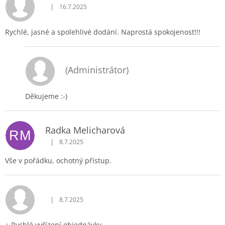
|
16.7.2025
Hodnocení obchodu je 5 z 5 hvězdiček.
Rychlé, jasné a spolehlivé dodání. Naprostá spokojenost!!!
(Administrátor)
Děkujeme :-)
Radka Melicharová
RM
|
8.7.2025
Hodnocení obchodu je 5 z 5 hvězdiček.
Vše v pořádku, ochotný přístup.
|
8.7.2025
Hodnocení obchodu je 5 z 5 hvězdiček.
+ Rychlé vyřízení objednávky