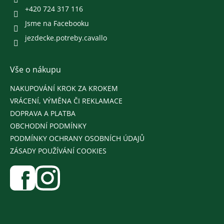
u
+420 724 317 116
Jsme na Facebooku
jezdecke.potreby.cavallo
Vše o nákupu
NAKUPOVÁNÍ KROK ZA KROKEM
VRÁCENÍ, VÝMĚNA ČI REKLAMACE
DOPRAVA A PLATBA
OBCHODNÍ PODMÍNKY
PODMÍNKY OCHRANY OSOBNÍCH ÚDAJŮ
ZÁSADY POUŽÍVÁNÍ COOKIES