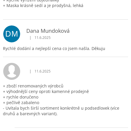
+ Maska krásně sedí a je prodyšná, lehká
Dana Mundoková
DM
|
11.6.2025
Hodnocení obchodu je 5 z 5 hvězdiček.
Rychlé dodání a nejlepší cena co jsem našla. Děkuju
|
11.6.2025
Hodnocení obchodu je 5 z 5 hvězdiček.
+ zboží renomovaných výrobců
+ výhodnější ceny oproti kamenné prodejně
+ rychle doručeno
+ pečlivě zabaleno
- Uvítala bych širší sortiment konkrétně u podsedlovek (více
druhů a barevných variant).