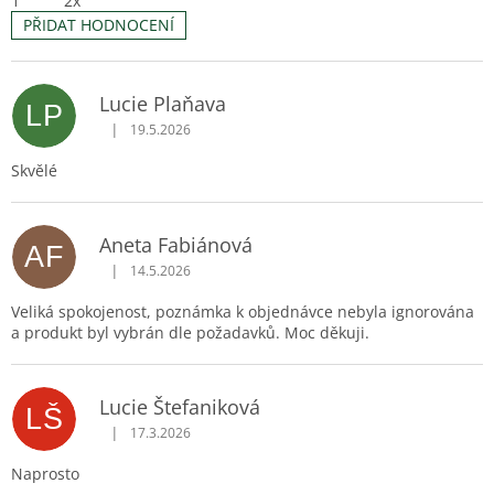
1
2x
PŘIDAT HODNOCENÍ
V
ý
p
Lucie Plaňava
LP
i
|
19.5.2026
Hodnocení obchodu je 5 z 5 hvězdiček.
s
h
Skvělé
o
d
n
Aneta Fabiánová
AF
o
|
14.5.2026
Hodnocení obchodu je 5 z 5 hvězdiček.
c
Veliká spokojenost, poznámka k objednávce nebyla ignorována
e
a produkt byl vybrán dle požadavků. Moc děkuji.
n
í
Lucie Štefaniková
LŠ
|
17.3.2026
Hodnocení obchodu je 5 z 5 hvězdiček.
Naprosto