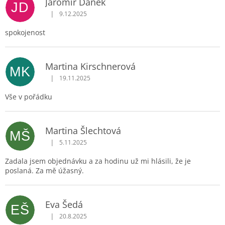
Jaromir Danek
JD
|
9.12.2025
Hodnocení obchodu je 5 z 5 hvězdiček.
spokojenost
Martina Kirschnerová
MK
|
19.11.2025
Hodnocení obchodu je 5 z 5 hvězdiček.
Vše v pořádku
Martina Šlechtová
MŠ
|
5.11.2025
Hodnocení obchodu je 5 z 5 hvězdiček.
Zadala jsem objednávku a za hodinu už mi hlásili, že je
poslaná. Za mě úžasný.
Eva Šedá
EŠ
|
20.8.2025
Hodnocení obchodu je 5 z 5 hvězdiček.