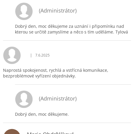
(Administrátor)
Dobrý den, moc děkujeme za uznání i připomínku nad
kterou se určitě zamyslíme a něco s tím uděláme. Tylová
|
7.6.2025
Hodnocení obchodu je 5 z 5 hvězdiček.
Naprostá spokojenost, rychlá a vstřícná komunikace,
bezproblémové vyřízení objednávky.
(Administrátor)
Dobrý den, moc děkujeme.