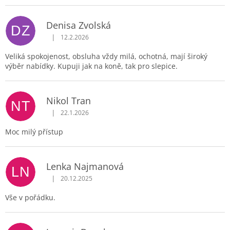
Denisa Zvolská
DZ
|
12.2.2026
Hodnocení obchodu je 5 z 5 hvězdiček.
Veliká spokojenost, obsluha vždy milá, ochotná, mají široký
výběr nabídky. Kupuji jak na koně, tak pro slepice.
Nikol Tran
NT
|
22.1.2026
Hodnocení obchodu je 5 z 5 hvězdiček.
Moc milý přístup
Lenka Najmanová
LN
|
20.12.2025
Hodnocení obchodu je 5 z 5 hvězdiček.
Vše v pořádku.