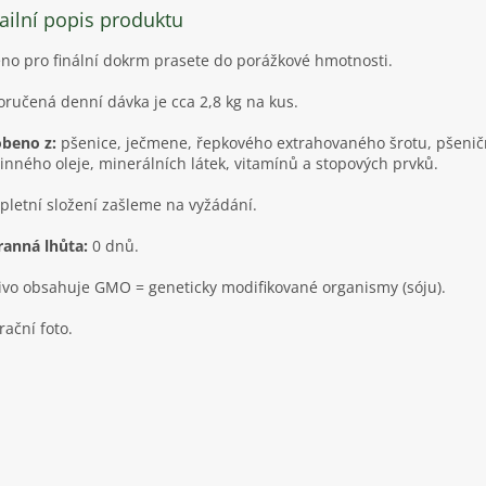
ailní popis produktu
no pro finální dokrm prasete do porážkové hmotnosti.
ručená denní dávka je cca 2,8 kg na kus.
beno z:
pšenice, ječmene, řepkového extrahovaného šrotu, pšenič
linného oleje, minerálních látek, vitamínů a stopových prvků.
letní složení zašleme na vyžádání.
anná lhůta:
0 dnů.
vo obsahuje GMO = geneticky modifikované organismy (sóju).
trační foto.