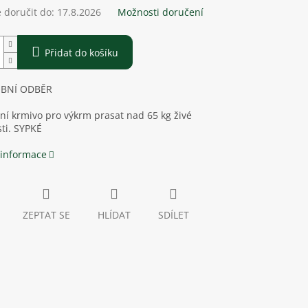
doručit do:
17.8.2026
Možnosti doručení
Přidat do košíku
OBNÍ ODBĚR
í krmivo pro výkrm prasat nad 65 kg živé
ti. SYPKÉ
 informace
ZEPTAT SE
HLÍDAT
SDÍLET