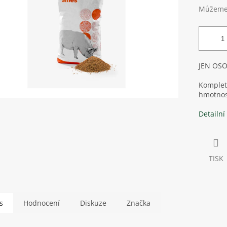
Můžeme 
JEN OS
Kompletn
hmotnos
Detailní
TISK
s
Hodnocení
Diskuze
Značka