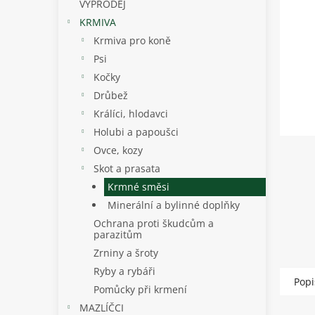
p
VÝPRODEJ
a
KRMIVA
n
Krmiva pro koně
e
Psi
l
Kočky
Drůbež
Králíci, hlodavci
Holubi a papoušci
Ovce, kozy
Skot a prasata
Krmné směsi
Minerální a bylinné doplňky
Ochrana proti škudcům a
parazitům
Zrniny a šroty
Ryby a rybáři
Popi
Pomůcky při krmení
MAZLÍČCI