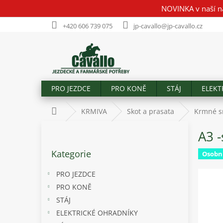
Přejít
NOVINKA v naší n
na
obsah
+420 606 739 075
jp-cavallo@jp-cavallo.cz
PRO JEZDCE
PRO KONĚ
STÁJ
ELEKT
Domů
KRMIVA
Skot a prasata
Krmné s
P
A3 
o
Přeskočit
s
Kategorie
kategorie
Osobn
t
r
PRO JEZDCE
a
PRO KONĚ
n
STÁJ
n
í
ELEKTRICKÉ OHRADNÍKY