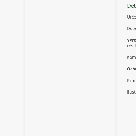
Det
Urče
Dopo
Vyro
rost
Komp
Ochr
Krmi
Ilus