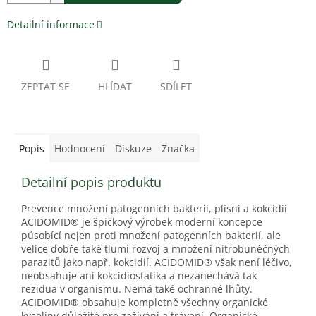
Detailní informace
ZEPTAT SE
HLÍDAT
SDÍLET
Popis
Hodnocení
Diskuze
Značka
Detailní popis produktu
Prevence množení patogenních bakterií, plísní a kokcidií
ACIDOMID® je špičkový výrobek moderní koncepce
působící nejen proti množení patogenních bakterií, ale
velice dobře také tlumí rozvoj a množení nitrobuněčných
parazitů jako např. kokcidií. ACIDOMID® však není léčivo,
neobsahuje ani kokcidiostatika a nezanechává tak
rezidua v organismu. Nemá také ochranné lhůty.
ACIDOMID® obsahuje kompletně všechny organické
kyseliny důležité pro zažívání a trávení. Organické