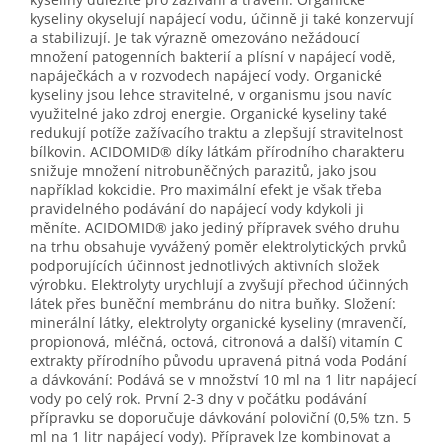
kyseliny okyselují napájecí vodu, účinně ji také konzervují
a stabilizují. Je tak výrazně omezováno nežádoucí
množení patogenních bakterií a plísní v napájecí vodě,
napáječkách a v rozvodech napájecí vody. Organické
kyseliny jsou lehce stravitelné, v organismu jsou navíc
využitelné jako zdroj energie. Organické kyseliny také
redukují potíže zažívacího traktu a zlepšují stravitelnost
bílkovin. ACIDOMID® díky látkám přírodního charakteru
snižuje množení nitrobuněčných parazitů, jako jsou
například kokcidie. Pro maximální efekt je však třeba
pravidelného podávání do napájecí vody kdykoli ji
měníte. ACIDOMID® jako jediný přípravek svého druhu
na trhu obsahuje vyvážený poměr elektrolytických prvků
podporujících účinnost jednotlivých aktivních složek
výrobku. Elektrolyty urychlují a zvyšují přechod účinných
látek přes buněční membránu do nitra buňky. Složení:
minerální látky, elektrolyty organické kyseliny (mravenčí,
propionová, mléčná, octová, citronová a další) vitamín C
extrakty přírodního původu upravená pitná voda Podání
a dávkování: Podává se v množství 10 ml na 1 litr napájecí
vody po celý rok. První 2-3 dny v počátku podávání
přípravku se doporučuje dávkování poloviční (0,5% tzn. 5
ml na 1 litr napájecí vody). Přípravek lze kombinovat a