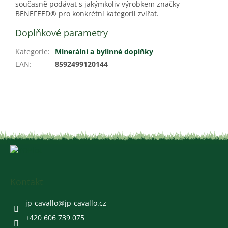
současně podávat s jakýmkoliv výrobkem značky
BENEFEED® pro konkrétní kategorii zvířat.
Doplňkové parametry
Kategorie
:
Minerální a bylinné doplňky
EAN
:
8592499120144
Z
á
p
a
Kontakt
t
í
jp-cavallo
@
jp-cavallo.cz
+420 606 739 075