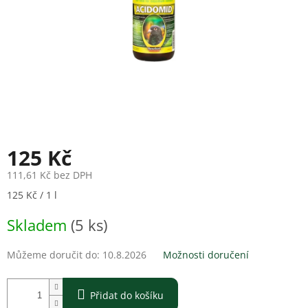
125 Kč
111,61 Kč bez DPH
Měrná
125 Kč / 1 l
cena:
Skladem
(5 ks)
Můžeme doručit do:
10.8.2026
Možnosti doručení
Přidat do košíku