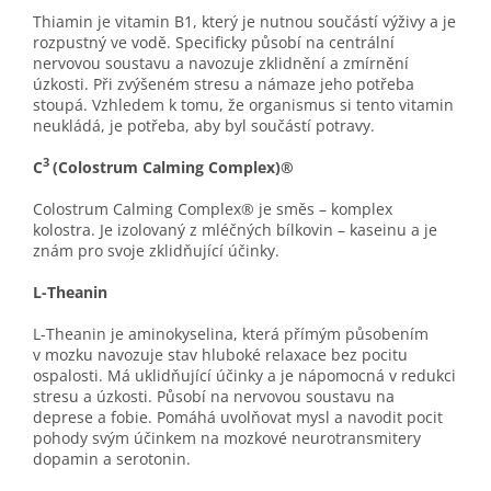
Thiamin je vitamin B1, který je nutnou součástí výživy a je
rozpustný ve vodě. Specificky působí na centrální
nervovou soustavu a navozuje zklidnění a zmírnění
úzkosti. Při zvýšeném stresu a námaze jeho potřeba
stoupá. Vzhledem k tomu, že organismus si tento vitamin
neukládá, je potřeba, aby byl součástí potravy.
3
C
(Colostrum Calming Complex)®
Colostrum Calming Complex® je směs – komplex
kolostra. Je izolovaný z mléčných bílkovin – kaseinu a je
znám pro svoje zklidňující účinky.
L-Theanin
L-Theanin je aminokyselina, která přímým působením
v mozku navozuje stav hluboké relaxace bez pocitu
ospalosti. Má uklidňující účinky a je nápomocná v redukci
stresu a úzkosti. Působí na nervovou soustavu na
deprese a fobie. Pomáhá uvolňovat mysl a navodit pocit
pohody svým účinkem na mozkové neurotransmitery
dopamin a serotonin.