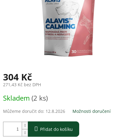
304 Kč
271,43 Kč bez DPH
Měrná
Skladem
(2 ks)
cena:
Můžeme doručit do:
12.8.2026
Možnosti doručení
Přidat do košíku