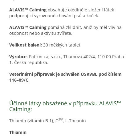
ALAVIS™ Calming
obsahuje ojedinělé složení látek
podporující vyrovnané chování psů a koček.
ALAVIS™ Calming
pomáhá zklidnit, aniž by měl vliv na
osobnost nebo aktivitu zvířete.
Velikost balení:
30 měkkých tablet
Výrobce:
Patron ca, s.r.o., Thámova 402/4, 110 00 Praha
1, Česká republika.
Veterinární přípravek je schválen ÚSKVBL pod číslem
116–09/C.
Účinné látky obsažené v přípravku ALAVIS™
Calming:
3®
Thiamin (vitamin B 1), C
, L-Theanin
Thiamin