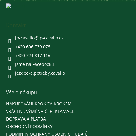
Z
á
p
a
Kontakt
t
í
jp-cavallo
@
jp-cavallo.cz
+420 606 739 075
+420 724 317 116
Jsme na Facebooku
jezdecke.potreby.cavallo
Vše o nákupu
NAKUPOVÁNÍ KROK ZA KROKEM
VRÁCENÍ, VÝMĚNA ČI REKLAMACE
DOPRAVA A PLATBA
OBCHODNÍ PODMÍNKY
PODMÍNKY OCHRANY OSOBNÍCH ÚDAJŮ