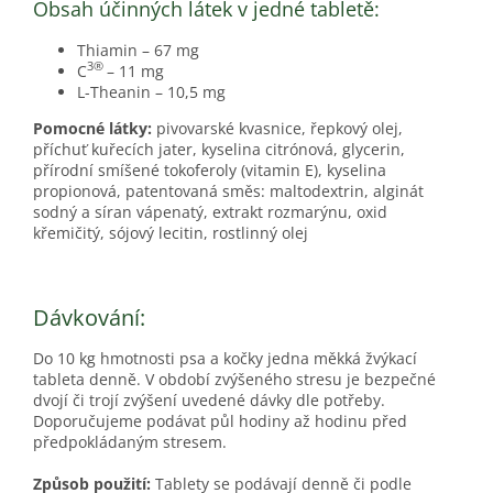
Obsah účinných látek v jedné tabletě:
Thiamin – 67 mg
3®
C
– 11 mg
L-Theanin – 10,5 mg
Pomocné látky:
pivovarské kvasnice, řepkový olej,
příchuť kuřecích jater, kyselina citrónová, glycerin,
přírodní smíšené tokoferoly (vitamin E), kyselina
propionová, patentovaná směs: maltodextrin, alginát
sodný a síran vápenatý, extrakt rozmarýnu, oxid
křemičitý, sójový lecitin, rostlinný olej
Dávkování:
Do 10 kg hmotnosti psa a kočky jedna měkká žvýkací
tableta denně. V období zvýšeného stresu je bezpečné
dvojí či trojí zvýšení uvedené dávky dle potřeby.
Doporučujeme podávat půl hodiny až hodinu před
předpokládaným stresem.
Způsob použití:
Tablety se podávají denně či podle