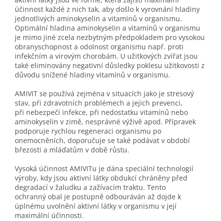
účinnost každé z nich tak, aby došlo k vyrovnání hladiny
jednotlivých aminokyselin a vitamínů v organismu.
Optimální hladina aminokyselin a vitamínů v organismu
je mimo jiné zcela nezbytným předpokladem pro vysokou
obranyschopnost a odolnost organismu např. proti
infekčním a virovým chorobám. U užitkových zvířat jsou
také eliminovány negativní důsledky poklesu užitkovosti z
důvodu snížené hladiny vitamínů v organismu.
AMIVIT se používá zejména v situacích jako je stresový
stav, při zdravotních problémech a jejich prevenci,
při nebezpečí infekce, při nedostatku vitamínů nebo
aminokyselin v zimě, nesprávné výživě apod. Přípravek
podporuje rychlou regeneraci organismu po
onemocněních, doporučuje se také podávat v období
březosti a mláďatům v době růstu.
Vysoká účinnost AMIVITu je dána speciální technologií
výroby, kdy jsou aktivní látky obdukcí chráněny před
degradací v žaludku a zažívacím traktu. Tento
ochranný obal je postupně odbouráván až dojde k
úplnému uvolnění aktivní látky v organismu v její
maximální účinnosti.