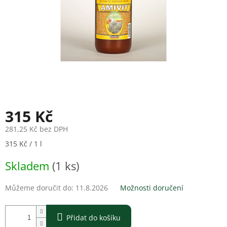
315 Kč
281,25 Kč bez DPH
Měrná
315 Kč / 1 l
cena:
Skladem
(1 ks)
Můžeme doručit do:
11.8.2026
Možnosti doručení
Přidat do košíku