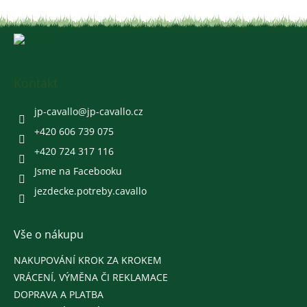
Z
á
p
a
Kontakt
t
í
jp-cavallo
@
jp-cavallo.cz
+420 606 739 075
+420 724 317 116
Jsme na Facebooku
jezdecke.potreby.cavallo
Vše o nákupu
NAKUPOVÁNÍ KROK ZA KROKEM
VRÁCENÍ, VÝMĚNA ČI REKLAMACE
DOPRAVA A PLATBA