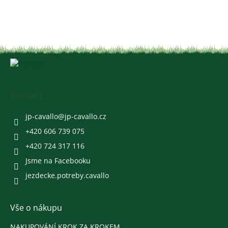
Z
á
p
a
Kontakt
t
í
jp-cavallo
@
jp-cavallo.cz
+420 606 739 075
+420 724 317 116
Jsme na Facebooku
jezdecke.potreby.cavallo
Vše o nákupu
NAKUPOVÁNÍ KROK ZA KROKEM