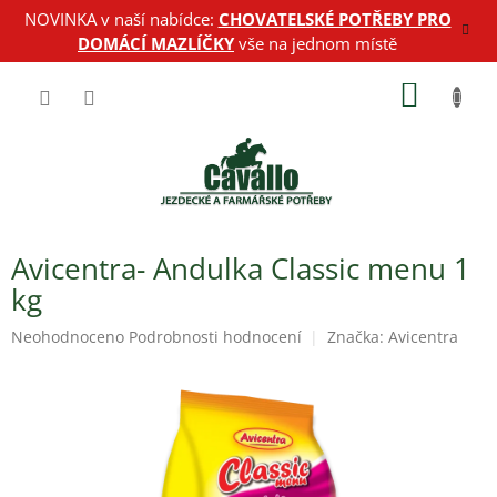
Přejít
NOVINKA v naší nabídce:
CHOVATELSKÉ POTŘEBY PRO
na
DOMÁCÍ MAZLÍČKY
vše na jednom místě
obsah
NÁKUP
KOŠÍK
Avicentra- Andulka Classic menu 1
kg
Průměrné
Neohodnoceno
Podrobnosti hodnocení
Značka:
Avicentra
hodnocení
produktu
je
0,0
z
5
hvězdiček.