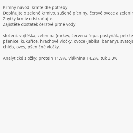
Krmný návod: krmte dle potřeby.
Doplňujte o zelené krmivo, sušené pícniny, čersvé ovoce a zeleni
Zbytky krmiv odstraňujte.
Zajistěte dostatek čerstvé pitné vody.
složení: vojtěška, zelenina (mrkev, červená řepa, pastyňák, petržel
pšenice, kukuřice, hrachové vločky, ovoce (jablka, banány), svato
chléb, oves, pšeničné vločky.
Analytické složky: protein 11,9%, vláknina 14,2%, tuk 3,3%