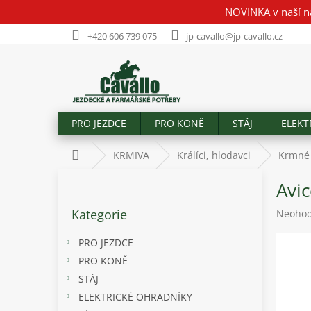
Přejít
NOVINKA v naší n
na
obsah
+420 606 739 075
jp-cavallo@jp-cavallo.cz
PRO JEZDCE
PRO KONĚ
STÁJ
ELEKT
Domů
KRMIVA
Králíci, hlodavci
Krmné
P
Avic
o
Přeskočit
s
Kategorie
Průměr
Neoho
kategorie
t
hodnoc
r
produk
PRO JEZDCE
a
je
PRO KONĚ
n
0,0
STÁJ
z
n
5
í
ELEKTRICKÉ OHRADNÍKY
hvězdič