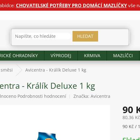
abídce:
CHOVATELSKÉ POTŘEBY PRO DOMÁCÍ MAZLÍČKY
vše n
HLEDAT
RICKÉ OHRADNÍKY
VÝPRODEJ
KRMIVA
MAZLÍČCI
 směsi
Avicentra - Králík Deluxe 1 kg
entra - Králík Deluxe 1 kg
né
dnoceno
Podrobnosti hodnocení
Značka:
Avicentra
ení
90 
tu
80,36 K
Měrná
90 Kč / 
cena:
ek.