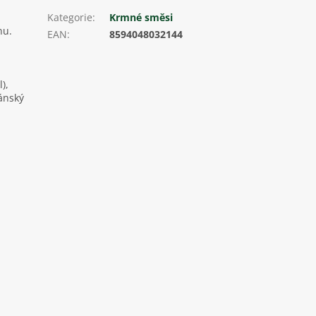
Kategorie
:
Krmné směsi
nu.
EAN
:
8594048032144
),
jánský