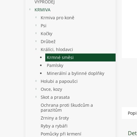
p
VÝPRODEJ
a
KRMIVA
n
Krmiva pro koně
e
Psi
l
Kočky
Drůbež
Králíci, hlodavci
Krmné směsi
Pamlsky
Minerální a bylinné doplňky
Holubi a papoušci
Ovce, kozy
Skot a prasata
Ochrana proti škudcům a
parazitům
Popi
Zrniny a šroty
Ryby a rybáři
Det
Pomůcky při krmení