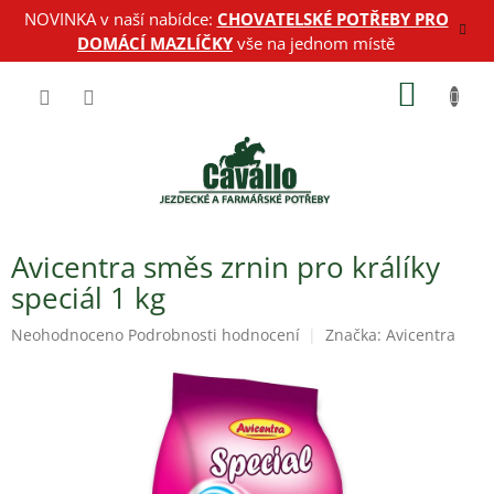
Přejít
NOVINKA v naší nabídce:
CHOVATELSKÉ POTŘEBY PRO
na
DOMÁCÍ MAZLÍČKY
vše na jednom místě
obsah
NÁKUP
KOŠÍK
Avicentra směs zrnin pro králíky
speciál 1 kg
Průměrné
Neohodnoceno
Podrobnosti hodnocení
Značka:
Avicentra
hodnocení
produktu
je
0,0
z
5
hvězdiček.