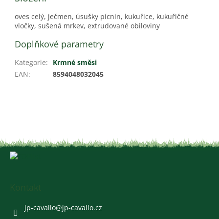
oves celý, ječmen, úsušky pícnin, kukuřice, kukuřičné
vločky, sušená mrkev, extrudované obiloviny
Doplňkové parametry
Kategorie
:
Krmné směsi
EAN
:
8594048032045
Z
á
p
a
Kontakt
t
í
jp-cavallo
@
jp-cavallo.cz