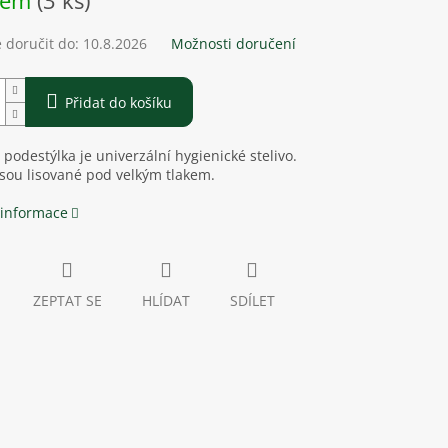
dem
(3 ks)
doručit do:
10.8.2026
Možnosti doručení
Přidat do košíku
podestýlka je univerzální hygienické stelivo.
jsou lisované pod velkým tlakem.
 informace
ZEPTAT SE
HLÍDAT
SDÍLET