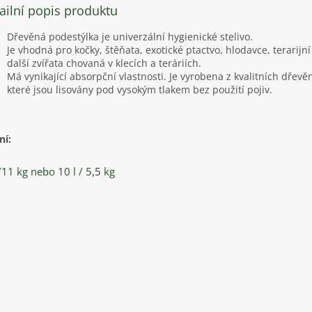
ailní popis produktu
Dřevěná podestýlka je univerzální hygienické stelivo.
Je vhodná pro kočky, štěňata, exotické ptactvo, hlodavce, terarijní
další zvířata chovaná v klecích a teráriích.
Má vynikající absorpční vlastnosti. Je vyrobena z kvalitních dřevěn
které jsou lisovány pod vysokým tlakem bez použití pojiv.
ní:
/11 kg nebo 10 l / 5,5 kg