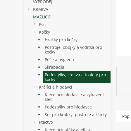
p
VÝPRODEJ
a
KRMIVA
n
MAZLÍČCI
e
Psi
l
Kočky
Hračky pro kočky
Postroje, obojky a vodítka pro
kočky
Péče a hygiena
Škrabadla
Podestýlky, steliva a toalety pro
kočky
Králíci a hlodavci
Klece pro hlodavce a vybavení
klecí
Podestýlky pro hlodavce
Set pro králíky, postroje a kšírky
Popi
Ptactvo
Klece pro ptáky a jejich