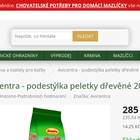
abídce:
CHOVATELSKÉ POTŘEBY PRO DOMÁCÍ MAZLÍČKY
vše n
HLEDAT
RICKÉ OHRADNÍKY
VÝPRODEJ
KRMIVA
MAZLÍČCI
iva a toalety pro kočky
Avicentra - podestýlka peletky dřevěné 
entra - podestýlka peletky dřevěné 20
né
dnoceno
Podrobnosti hodnocení
Značka:
Avicentra
ení
285
tu
235,54 
Měrná
14,25 Kč 
cena:
ek.