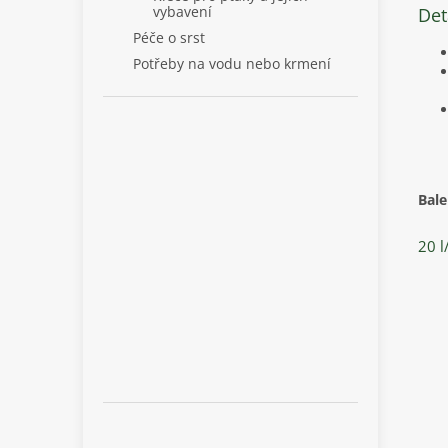
vybavení
Det
Péče o srst
Potřeby na vodu nebo krmení
Bale
20 l