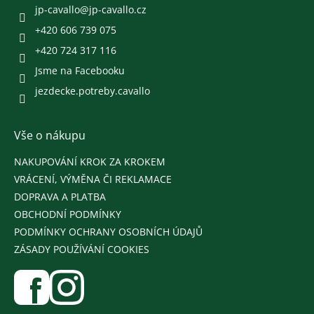
í
jp-cavallo
@
jp-cavallo.cz
+420 606 739 075
+420 724 317 116
Jsme na Facebooku
jezdecke.potreby.cavallo
Vše o nákupu
NAKUPOVÁNÍ KROK ZA KROKEM
VRÁCENÍ, VÝMĚNA ČI REKLAMACE
DOPRAVA A PLATBA
OBCHODNÍ PODMÍNKY
PODMÍNKY OCHRANY OSOBNÍCH ÚDAJŮ
ZÁSADY POUŽÍVÁNÍ COOKIES