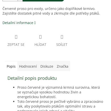
Červené proso pro exoty, určeno jako doplňkové krmivo.
Zajistěte dostatek pitné vody a zkrmujte dle potřeby ptáků.
Detailní informace
ZEPTAT SE
HLÍDAT
SDÍLET
Popis
Hodnocení
Diskuze
Značka
Detailní popis produktu
Proso červené je významná krmná surovina, která
se vyznačuje vysokou hodnotou živin a
energetickou bohatostí.
Toto červené proso je pečlivě vybráno a zpracováno
tak, aby poskytovalo ptákům optimální stravu a
podporovalo jejich zdraví a vitalitu.