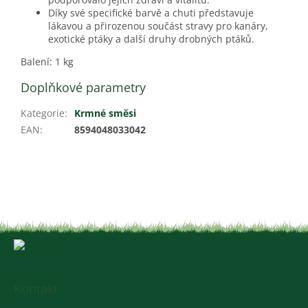
Díky své specifické barvě a chuti představuje
lákavou a přirozenou součást stravy pro kanáry,
exotické ptáky a další druhy drobných ptáků.
Balení: 1 kg
Doplňkové parametry
Kategorie
:
Krmné směsi
EAN
:
8594048033042
Z
á
p
a
Kontakt
t