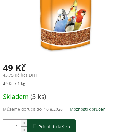
49 Kč
43,75 Kč bez DPH
Měrná
49 Kč / 1 kg
cena:
Skladem
(5 ks)
Můžeme doručit do:
10.8.2026
Možnosti doručení
Přidat do košíku