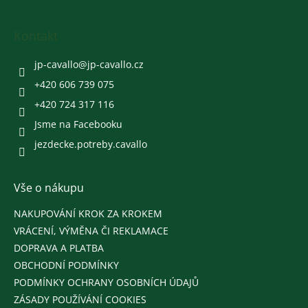
á
p
a
Kontakt
t
í
jp-cavallo
@
jp-cavallo.cz
+420 606 739 075
+420 724 317 116
Jsme na Facebooku
jezdecke.potreby.cavallo
Vše o nákupu
NAKUPOVÁNÍ KROK ZA KROKEM
VRÁCENÍ, VÝMĚNA ČI REKLAMACE
DOPRAVA A PLATBA
OBCHODNÍ PODMÍNKY
PODMÍNKY OCHRANY OSOBNÍCH ÚDAJŮ
ZÁSADY POUŽÍVÁNÍ COOKIES