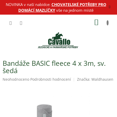
Přejít
NOVINKA v naší nabídce:
CHOVATELSKÉ POTŘEBY PRO
na
DOMÁCÍ MAZLÍČKY
vše na jednom místě
obsah
NÁKUP
KOŠÍK
Bandáže BASIC fleece 4 x 3m, sv.
šedá
Průměrné
Neohodnoceno
Podrobnosti hodnocení
Značka:
Waldhausen
hodnocení
produktu
je
0,0
z
5
hvězdiček.