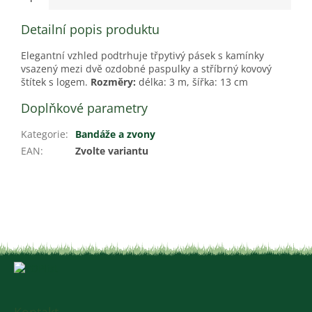
Detailní popis produktu
Elegantní vzhled podtrhuje třpytivý pásek s kamínky
vsazený mezi dvě ozdobné paspulky a stříbrný kovový
štítek s logem.
Rozměry:
délka: 3 m, šířka: 13 cm
Doplňkové parametry
Kategorie
:
Bandáže a zvony
EAN
:
Zvolte variantu
Z
á
p