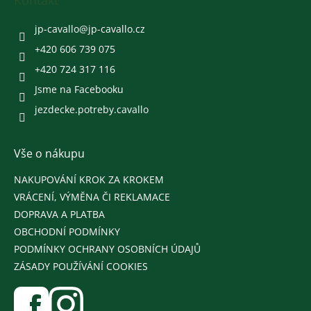
a
Kontakt
t
í
jp-cavallo
@
jp-cavallo.cz
+420 606 739 075
+420 724 317 116
Jsme na Facebooku
jezdecke.potreby.cavallo
Vše o nákupu
NAKUPOVÁNÍ KROK ZA KROKEM
VRÁCENÍ, VÝMĚNA ČI REKLAMACE
DOPRAVA A PLATBA
OBCHODNÍ PODMÍNKY
PODMÍNKY OCHRANY OSOBNÍCH ÚDAJŮ
ZÁSADY POUŽÍVÁNÍ COOKIES