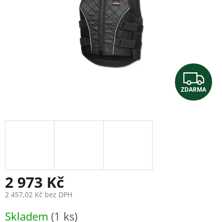
Z
ZDARMA
D
A
R
M
A
2 973 Kč
2 457,02 Kč bez DPH
Měrná
Skladem
(1 ks)
cena: