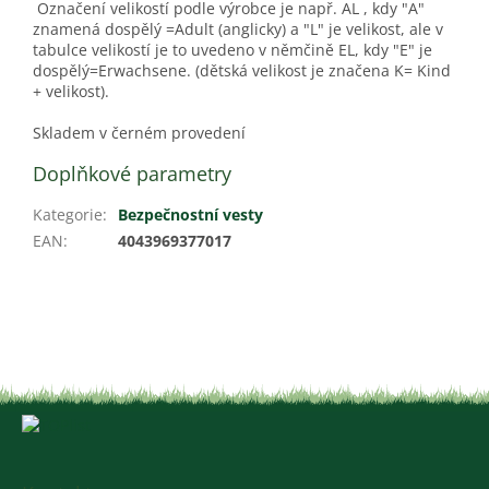
Označení velikostí podle výrobce je např. AL , kdy "A"
znamená dospělý =Adult (anglicky) a "L" je velikost, ale v
tabulce velikostí je to uvedeno v němčině EL, kdy "E" je
dospělý=Erwachsene. (dětská velikost je značena K= Kind
+ velikost).
Skladem v černém provedení
Doplňkové parametry
Kategorie
:
Bezpečnostní vesty
EAN
:
4043969377017
Z
á
p