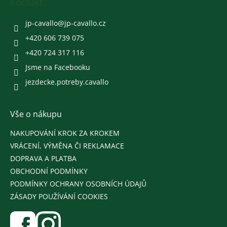
a
Kontakt
t
í
jp-cavallo
@
jp-cavallo.cz
+420 606 739 075
+420 724 317 116
Jsme na Facebooku
jezdecke.potreby.cavallo
Vše o nákupu
NAKUPOVÁNÍ KROK ZA KROKEM
VRÁCENÍ, VÝMĚNA ČI REKLAMACE
DOPRAVA A PLATBA
OBCHODNÍ PODMÍNKY
PODMÍNKY OCHRANY OSOBNÍCH ÚDAJŮ
ZÁSADY POUŽÍVÁNÍ COOKIES