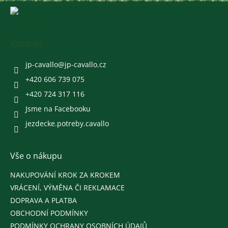
Z
á
p
a
Kontakt
t
í
jp-cavallo
@
jp-cavallo.cz
+420 606 739 075
+420 724 317 116
Jsme na Facebooku
jezdecke.potreby.cavallo
Vše o nákupu
NAKUPOVÁNÍ KROK ZA KROKEM
VRÁCENÍ, VÝMĚNA ČI REKLAMACE
DOPRAVA A PLATBA
OBCHODNÍ PODMÍNKY
PODMÍNKY OCHRANY OSOBNÍCH ÚDAJŮ