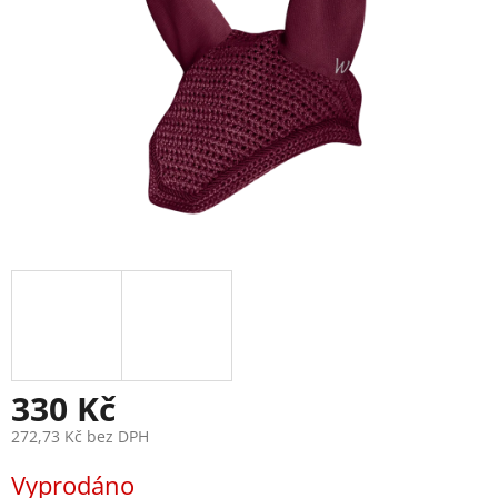
330 Kč
272,73 Kč bez DPH
Měrná
Vyprodáno
cena: