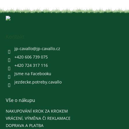
Z
á
p
a
Kontakt
t
í
jp-cavallo
@
jp-cavallo.cz
+420 606 739 075
+420 724 317 116
Jsme na Facebooku
jezdecke.potreby.cavallo
Vše o nákupu
NAKUPOVÁNÍ KROK ZA KROKEM
VRÁCENÍ, VÝMĚNA ČI REKLAMACE
DOPRAVA A PLATBA