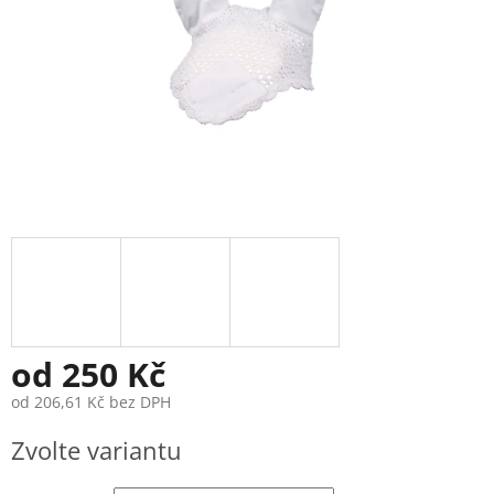
od
250 Kč
od
206,61 Kč
bez DPH
Měrná
Zvolte variantu
cena: