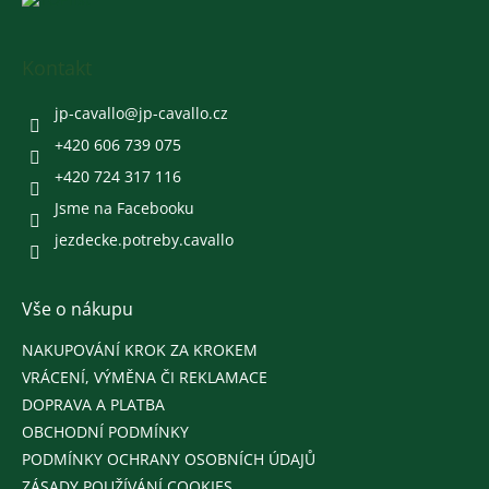
á
p
a
Kontakt
t
í
jp-cavallo
@
jp-cavallo.cz
+420 606 739 075
+420 724 317 116
Jsme na Facebooku
jezdecke.potreby.cavallo
Vše o nákupu
NAKUPOVÁNÍ KROK ZA KROKEM
VRÁCENÍ, VÝMĚNA ČI REKLAMACE
DOPRAVA A PLATBA
OBCHODNÍ PODMÍNKY
PODMÍNKY OCHRANY OSOBNÍCH ÚDAJŮ
ZÁSADY POUŽÍVÁNÍ COOKIES