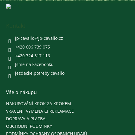
Z
á
p
a
Kontakt
t
í
jp-cavallo
@
jp-cavallo.cz
+420 606 739 075
+420 724 317 116
Jsme na Facebooku
jezdecke.potreby.cavallo
Vše o nákupu
NAKUPOVÁNÍ KROK ZA KROKEM
VRÁCENÍ, VÝMĚNA ČI REKLAMACE
DOPRAVA A PLATBA
OBCHODNÍ PODMÍNKY
PODMÍNKY OCHRANY OSOBNÍCH ÚDAJŮ