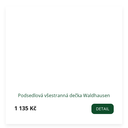
Podsedlová všestranná dečka Waldhausen
COMPLETITION, tmavě zelená
1 135 Kč
DETAIL