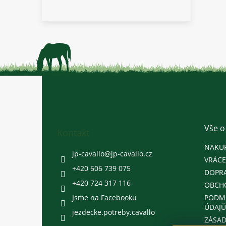
Z
á
p
a
t
Vše o
Kontakt
í
NAKU
jp-cavallo
@
jp-cavallo.cz
VRÁCE
+420 606 739 075
DOPRA
+420 724 317 116
OBCH
Jsme na Facebooku
PODM
ÚDAJŮ
jezdecke.potreby.cavallo
ZÁSAD