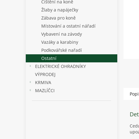
p
Čištění na koně
a
Žlaby a napáječky
n
Zábava pro koně
e
Místování a ostatní nářadí
l
Vybavení na závody
Vazáky a karabiny
Podkovářské nařadí
Ostatní
ELEKTRICKÉ OHRADNÍKY
VÝPRODEJ
KRMIVA
MAZLÍČCI
Popi
Det
Cedu
upoz