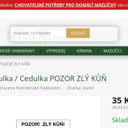
abídce:
CHOVATELSKÉ POTŘEBY PRO DOMÁCÍ MAZLÍČKY
vše n
HLEDAT
RICKÉ OHRADNÍKY
VÝPRODEJ
KRMIVA
MAZLÍČCI
a POZOR ZLÝ KŮŇ
ulka / Cedulka POZOR ZLÝ KŮŇ
né
dnoceno
Podrobnosti hodnocení
Značka:
Kamír
ení
35 
tu
28,93 K
Měrná
Skla
cena:
ek.