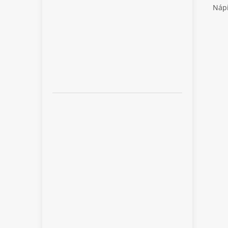
Náp
VS