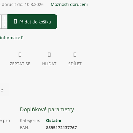
doručit do:
10.8.2026
Možnosti doručení
Přidat do košíku
 informace
ZEPTAT SE
HLÍDAT
SDÍLET
ce
Doplňkové parametry
ě pro
Kategorie
:
Ostatní
EAN
:
8595172137767