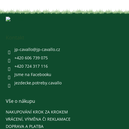
Z
á
p
a
Kontakt
t
í
jp-cavallo
@
jp-cavallo.cz
+420 606 739 075
+420 724 317 116
Jsme na Facebooku
jezdecke.potreby.cavallo
Vše o nákupu
NAKUPOVÁNÍ KROK ZA KROKEM
VRÁCENÍ, VÝMĚNA ČI REKLAMACE
DOPRAVA A PLATBA