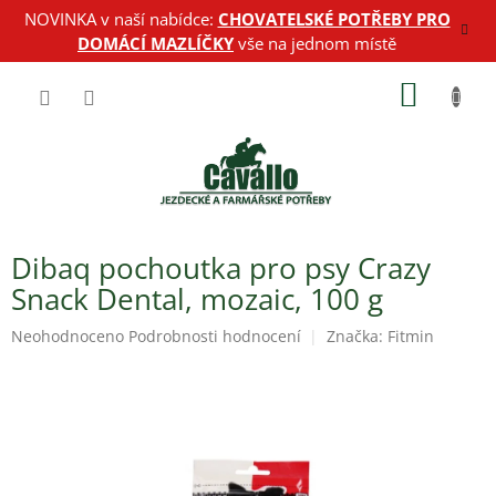
Přejít
NOVINKA v naší nabídce:
CHOVATELSKÉ POTŘEBY PRO
na
DOMÁCÍ MAZLÍČKY
vše na jednom místě
obsah
NÁKUP
KOŠÍK
Dibaq pochoutka pro psy Crazy
Snack Dental, mozaic, 100 g
Průměrné
Neohodnoceno
Podrobnosti hodnocení
Značka:
Fitmin
hodnocení
produktu
je
0,0
z
5
hvězdiček.