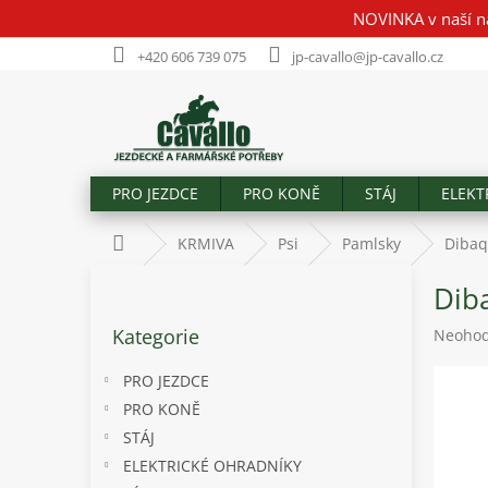
Přejít
NOVINKA v naší n
na
obsah
+420 606 739 075
jp-cavallo@jp-cavallo.cz
PRO JEZDCE
PRO KONĚ
STÁJ
ELEKT
Domů
KRMIVA
Psi
Pamlsky
Dibaq
P
Diba
o
Přeskočit
s
Kategorie
Průměr
Neoho
kategorie
t
hodnoc
r
produk
PRO JEZDCE
a
je
PRO KONĚ
n
0,0
STÁJ
z
n
5
í
ELEKTRICKÉ OHRADNÍKY
hvězdič