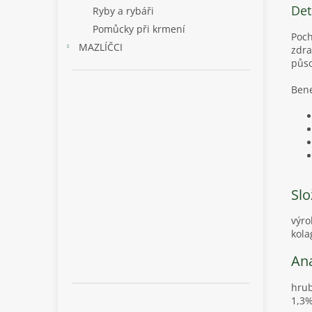
Det
Ryby a rybáři
Pomůcky při krmení
Poch
MAZLÍČCI
zdra
půso
Bene
Slo
výro
kola
Ana
hrub
1,3%