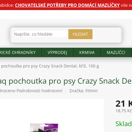
abídce:
CHOVATELSKÉ POTŘEBY PRO DOMÁCÍ MAZLÍČKY
vše n
HLEDAT
RICKÉ OHRADNÍKY
VÝPRODEJ
KRMIVA
MAZLÍČCI
 pochoutka pro psy Crazy Snack Dental, kříž, 100 g
q pochoutka pro psy Crazy Snack Dent
né
dnoceno
Podrobnosti hodnocení
Značka:
Fitmin
ení
21 
tu
18,75 K
Měrná
Skla
cena:
ek.