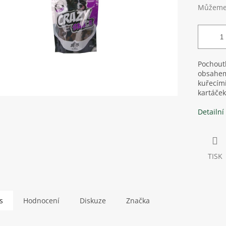
Můžeme 
Pochoutk
obsahem 
kuřecími
kartáček
Detailní
TISK
s
Hodnocení
Diskuze
Značka