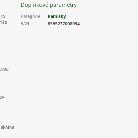
Doplňkové parametry
pro
Kategorie
:
Pamlsky
říže
EAN
:
8595237008094
ovací
5%,
láknina