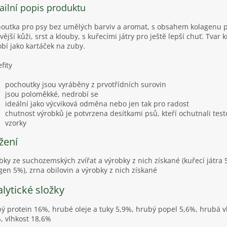
ailní popis produktu
outka pro psy bez umělých barviv a aromat, s obsahem kolagenu 
vější kůži, srst a klouby, s kuřecími játry pro ještě lepší chuť. Tvar k
bí jako kartáček na zuby.
fity
pochoutky jsou vyráběny z prvotřídních surovin
jsou poloměkké, nedrobí se
ideální jako výcviková odměna nebo jen tak pro radost
chutnost výrobků je potvrzena desítkami psů, kteří ochutnali test
vzorky
žení
bky ze suchozemských zvířat a výrobky z nich získané (kuřecí játra 
gen 5%), zrna obilovin a výrobky z nich získané
lytické složky
ý protein 16%, hrubé oleje a tuky 5,9%, hrubý popel 5,6%, hrubá v
, vlhkost 18,6%