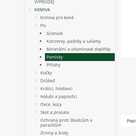
p
VÝPRODEJ
a
KRMIVA
n
Krmiva pro koně
e
Psi
l
Granule
Konzervy, paštiky a salámy
Minerální a vitamínové doplňky
Pamlsky
Přílohy
Kočky
Drůbež
Králíci, hlodavci
Holubi a papoušci
Ovce, kozy
Skot a prasata
Ochrana proti škudcům a
Popi
parazitům
Zrniny a šroty